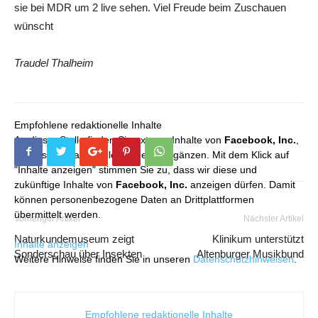
sie bei MDR um 2 live sehen. Viel Freude beim Zuschauen
wünscht
Traudel Thalheim
Empfohlene redaktionelle Inhalte
An dieser Stelle finden Sie externe Inhalte von
Facebook, Inc.
,
die unser redaktionelles Angebot ergänzen. Mit dem Klick auf
"Inhalte anzeigen" stimmen Sie zu, dass wir diese und
zukünftige Inhalte von
Facebook, Inc.
anzeigen dürfen. Damit
können personenbezogene Daten an Drittplattformen
übermittelt werden.
Vorheriger Artikel
Nächster Artikel
Naturkundemuseum zeigt
Klinikum unterstützt
Inhalte anzeigen
Sonderschau über Insekten
Altenburger Musikbund
Weitere Hinweise finden Sie in unseren
Datenschutzhinweisen
.
Empfohlene redaktionelle Inhalte