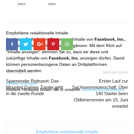
Jahre
Jahre
Empfohlene redaktionelle Inhalte
An dieser Stelle finden Sie externe Inhalte von
Facebook, Inc.
,
die unser redaktionelles Angebot ergänzen. Mit dem Klick auf
"Inhalte anzeigen" stimmen Sie zu, dass wir diese und
zukünftige Inhalte von
Facebook, Inc.
anzeigen dürfen. Damit
können personenbezogene Daten an Drittplattformen
übermittelt werden.
Vorheriger Artikel
Nächster Artikel
Spannender Reitsport: Das
Erster Lauf zur
Inhalte anzeigen
Mounted Games Turnier geht
Sachsenmeisterschaft: Über
Weitere Hinweise finden Sie in unseren
Datenschutzhinweisen
.
in die zweite Runde
140 Starter beim
Oldtimerrennen am 15. Juni
erwartet
Empfohlene redaktionelle Inhalte