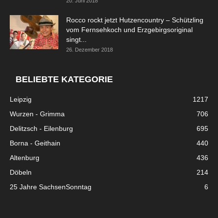
20. Juni 2018
Rocco rockt jetzt Hutzencountry – Schützling
vom Fernsehkoch und Erzgebirgsoriginal
singt...
26. Dezember 2018
BELIEBTE KATEGORIE
Leipzig
1217
Wurzen - Grimma
706
Delitzsch - Eilenburg
695
Borna - Geithain
440
Altenburg
436
Döbeln
214
25 Jahre SachsenSonntag
6