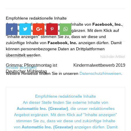
Empfohlene redaktionelle Inhalte
An dieser Stelle finden Sie externe Inhalte von
Facebook, Inc.
,
die unser redaktionelles Angebot ergänzen. Mit dem Klick auf
"Inhalte anzeigen" stimmen Sie zu, dass wir diese und
zukünftige Inhalte von
Facebook, Inc.
anzeigen dürfen. Damit
können personenbezogene Daten an Drittplattformen
übermittelt werden.
Vorheriger Artikel
Nächster Artikel
Grimma: Pfingstmontag ist
Kindermalwettbewerb 2019
Inhalte anzeigen
Deutscher Mühlentag
Weitere Hinweise finden Sie in unseren
Datenschutzhinweisen
.
Empfohlene redaktionelle Inhalte
An dieser Stelle finden Sie externe Inhalte von
Automattic Inc. (Gravatar)
, die unser redaktionelles
Angebot ergänzen. Mit dem Klick auf "Inhalte anzeigen"
stimmen Sie zu, dass wir diese und zukünftige Inhalte
von
Automattic Inc. (Gravatar)
anzeigen dürfen. Damit