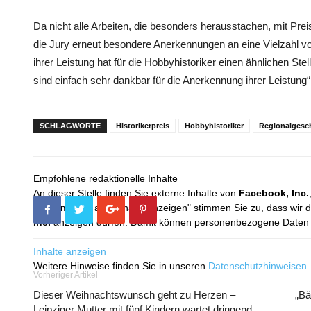
Da nicht alle Arbeiten, die besonders herausstachen, mit Pr
die Jury erneut besondere Anerkennungen an eine Vielzahl vo
ihrer Leistung hat für die Hobbyhistoriker einen ähnlichen Ste
sind einfach sehr dankbar für die Anerkennung ihrer Leistung
SCHLAGWORTE
Historikerpreis
Hobbyhistoriker
Regionalgesc
Empfohlene redaktionelle Inhalte
An dieser Stelle finden Sie externe Inhalte von
Facebook, Inc.
Mit dem Klick auf "Inhalte anzeigen" stimmen Sie zu, dass wir 
Inc.
anzeigen dürfen. Damit können personenbezogene Daten an
Inhalte anzeigen
Weitere Hinweise finden Sie in unseren
Datenschutzhinweisen
.
Vorheriger Artikel
Dieser Weihnachtswunsch geht zu Herzen –
„Bä
Leipziger Mutter mit fünf Kindern wartet dringend