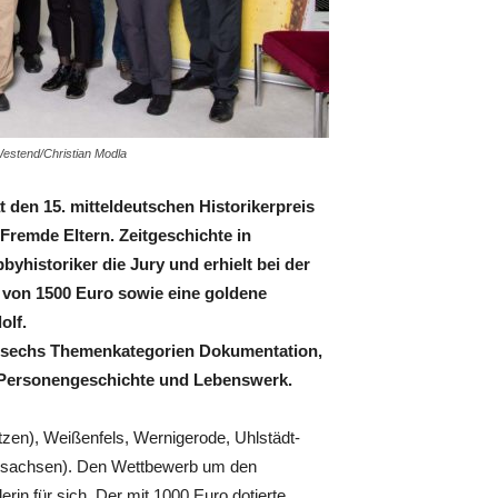
Westend/Christian Modla
den 15. mitteldeutschen Historikerpreis
Fremde Eltern. Zeitgeschichte in
historiker die Jury und erhielt bei der
 von 1500 Euro sowie eine goldene
olf.
er sechs Themenkategorien Dokumentation,
, Personengeschichte und Lebenswerk.
zen), Weißenfels, Wernigerode, Uhlstädt-
rdsachsen). Den Wettbewerb um den
in für sich. Der mit 1000 Euro dotierte