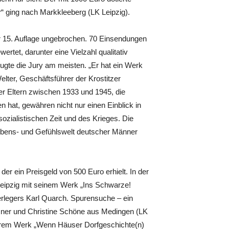
 ging nach Markkleeberg (LK Leipzig).
er 15. Auflage ungebrochen. 70 Einsendungen
rtet, darunter eine Vielzahl qualitativ
ugte die Jury am meisten. „Er hat ein Werk
elter, Geschäftsführer der Krostitzer
er Eltern zwischen 1933 und 1945, die
 hat, gewähren nicht nur einen Einblick in
sozialistischen Zeit und des Krieges. Die
aubens- und Gefühlswelt deutscher Männer
er ein Preisgeld von 500 Euro erhielt. In der
eipzig mit seinem Werk „Ins Schwarze!
erlegers Karl Quarch. Spurensuche – ein
tzner und Christine Schöne aus Medingen (LK
 ihrem Werk „Wenn Häuser Dorfgeschichte(n)