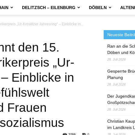
HAIN
DELITZSCH – EILENBURG
DÖBELN
ALTEN
erpreis „Ur-Krostitzer Jahresring“ – Einblicke in...
Neueste Beitr
nt den 15.
Ran an die Sc
Döben und Kö
ikerpreis „Ur-
28. Juli 2026
Gesperrte Brü
 – Einblicke in
Planung
28. Juli 2026
fühlswelt
Der Jugendka
Großpötzscha
d Frauen
28. Juli 2026
sozialismus
Christian Kau
im Landkreis L
3266
0
28. Juli 2026