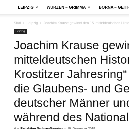
LEIPZIG
WURZEN – GRIMMA
BORNA – GEIT
Start
Leipzig
Joachim Krause gewinnt den 15. mitteldeutschen Historik
Leipzig
Joachim Krause gewin
mitteldeutschen Histor
Krostitzer Jahresring“
die Glaubens- und Ge
deutscher Männer un
während des National
Von
Redaktion SachsenSonntag
-
19. Dezember 2018