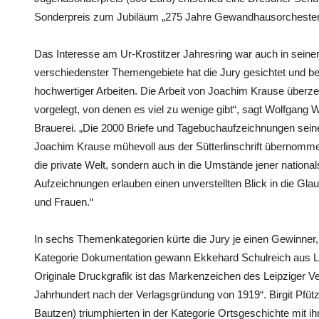
Sonderpreis zum Jubiläum „275 Jahre Gewandhausorchester“
Das Interesse am Ur-Krostitzer Jahresring war auch in sein
verschiedenster Themengebiete hat die Jury gesichtet und bewe
hochwertiger Arbeiten. Die Arbeit von Joachim Krause überze
vorgelegt, von denen es viel zu wenige gibt“, sagt Wolfgang W
Brauerei. „Die 2000 Briefe und Tagebuchaufzeichnungen sein
Joachim Krause mühevoll aus der Sütterlinschrift übernommen
die private Welt, sondern auch in die Umstände jener national
Aufzeichnungen erlauben einen unverstellten Blick in die Gl
und Frauen.“
In sechs Themenkategorien kürte die Jury je einen Gewinner, d
Kategorie Dokumentation gewann Ekkehard Schulreich aus L
Originale Druckgrafik ist das Markenzeichen des Leipziger V
Jahrhundert nach der Verlagsgründung von 1919“. Birgit Pfü
Bautzen) triumphierten in der Kategorie Ortsgeschichte mit