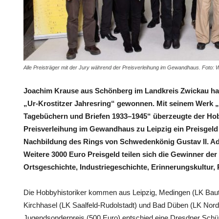
Alle Preisträger mit der Jury während der Preisverleihung im Gewandhaus. Foto: 
Joachim Krause aus Schönberg im Landkreis Zwickau hat 
„Ur-Krostitzer Jahresring“ gewonnen. Mit seinem Werk „
Tagebüchern und Briefen 1933–1945“ überzeugte der Hobby
Preisverleihung im Gewandhaus zu Leipzig ein Preisgeld
Nachbildung des Rings von Schwedenkönig Gustav II. Ad
Weitere 3000 Euro Preisgeld teilen sich die Gewinner d
Ortsgeschichte, Industriegeschichte, Erinnerungskultur
Die Hobbyhistoriker kommen aus Leipzig, Medingen (LK Baut
Kirchhasel (LK Saalfeld-Rudolstadt) und Bad Düben (LK No
Jugendsonderpreis (500 Euro) entschied eine Dresdner Schüler