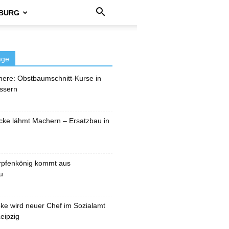
BURG
äge
here: Obstbaumschnitt-Kurse in
ssern
cke lähmt Machern – Ersatzbau in
rpfenkönig kommt aus
u
pke wird neuer Chef im Sozialamt
eipzig