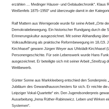
erzählen … Medinger Häuser- und Gebäudechronik“. Klaus Ru
Weißenfels 1875–1950“ und überzeugte damit in der Kategorie
Ralf Mattern aus Wernigerode wurde für seine Arbeit „Orte de
Demokratiebewegung. Ein historischer Rundgang durch die Stad
Erinnerungskultur ausgezeichnet. Mit seiner Abhandlung über „
Volksaufklärung als praktische Reformbewegung im 18./19. J
Kirchhasel“ gewann Jürgen Weyer aus Uhlstädt-Kirchhasel (LK
Personengeschichte. Für sein Lebenswerk wurde Hans Fun
ausgezeichnet. Er beteiligte sich mit seiner Arbeit „Streifzu
Wettbewerb.
Günter Sonne aus Markkleeberg entschied den Sonderpreis „
Jubiläum des Gewandhausorchesters für sich. Er reichte die 
Leipziger Vokal-Quartette“ ein. Den Jugendsonderpreis gewan
Ausarbeitung „Irena Rüther-Rabinowicz. Leben und Wirken eine
Systemen“.