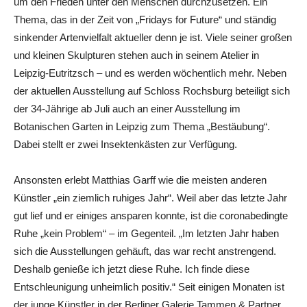
um den Frieden unter den Menschen durchzusetzen. Ein
Thema, das in der Zeit von „Fridays for Future“ und ständig
sinkender Artenvielfalt aktueller denn je ist. Viele seiner großen
und kleinen Skulpturen stehen auch in seinem Atelier in
Leipzig-Eutritzsch – und es werden wöchentlich mehr. Neben
der aktuellen Ausstellung auf Schloss Rochsburg beteiligt sich
der 34-Jährige ab Juli auch an einer Ausstellung im
Botanischen Garten in Leipzig zum Thema „Bestäubung“.
Dabei stellt er zwei Insektenkästen zur Verfügung.
Ansonsten erlebt Matthias Garff wie die meisten anderen
Künstler „ein ziemlich ruhiges Jahr“. Weil aber das letzte Jahr
gut lief und er einiges ansparen konnte, ist die coronabedingte
Ruhe „kein Problem“ – im Gegenteil. „Im letzten Jahr haben
sich die Ausstellungen gehäuft, das war recht anstrengend.
Deshalb genieße ich jetzt diese Ruhe. Ich finde diese
Entschleunigung unheimlich positiv.“ Seit einigen Monaten ist
der junge Künstler in der Berliner Galerie Tammen & Partner