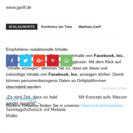
www.garff.de
SCHLAGWORTE
Konferenz der Tiere
Matthias Garff
Empfohlene redaktionelle Inhalte
An dieser Stelle finden Sie externe Inhalte von
Facebook, Inc.
,
die unser redaktionelles Angebot ergänzen. Mit dem Klick auf
"Inhalte anzeigen" stimmen Sie zu, dass wir diese und
zukünftige Inhalte von
Facebook, Inc.
anzeigen dürfen. Damit
können personenbezogene Daten an Drittplattformen
übermittelt werden.
Vorheriger Artikel
Nächster Artikel
„Es wird Zeit, dass es bald
Mit Konzept aufs Wasser
Inhalte anzeigen
wieder losgeht!“ –
Weitere Hinweise finden Sie in unseren
Datenschutzhinweisen
.
Sonntagsfrühstück mit Melanie
Müller