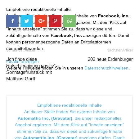
Empfohlene redaktionelle Inhalte
An dieser Stelle finden Sie externe Inhalte von
Facebook, Inc.
,
die unser redaktionelles Angebot ergänzen. Mit dem Klick auf
"Inhalte anzeigen" stimmen Sie zu, dass wir diese und
zukünftige Inhalte von
Facebook, Inc.
anzeigen dürfen. Damit
können personenbezogene Daten an Drittplattformen
übermittelt werden.
Vorheriger Artikel
Nächster Artikel
„Ich finde diese
202 neue Erdenbürger
Inhalte anzeigen
Entschleunigung positiv“ –
Weitere Hinweise finden Sie in unseren
Datenschutzhinweisen
.
Sonntagsfrühstück mit
Matthias Garff
Empfohlene redaktionelle Inhalte
An dieser Stelle finden Sie externe Inhalte von
Automattic Inc. (Gravatar)
, die unser redaktionelles
Angebot ergänzen. Mit dem Klick auf "Inhalte anzeigen"
stimmen Sie zu, dass wir diese und zukünftige Inhalte
von
Automattic Inc. (Gravatar)
anzeigen dürfen. Damit