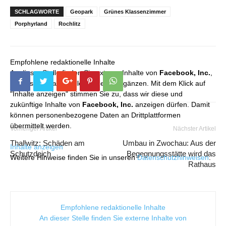
SCHLAGWORTE
Geopark
Grünes Klassenzimmer
Porphyrland
Rochlitz
Empfohlene redaktionelle Inhalte
An dieser Stelle finden Sie externe Inhalte von
Facebook, Inc.
,
die unser redaktionelles Angebot ergänzen. Mit dem Klick auf
"Inhalte anzeigen" stimmen Sie zu, dass wir diese und
zukünftige Inhalte von
Facebook, Inc.
anzeigen dürfen. Damit
können personenbezogene Daten an Drittplattformen
übermittelt werden.
Vorheriger Artikel
Nächster Artikel
Thallwitz: Schäden am
Umbau in Zwochau: Aus der
Inhalte anzeigen
Schutzdeich
Begegnungsstätte wird das
Weitere Hinweise finden Sie in unseren
Datenschutzhinweisen
.
Rathaus
Empfohlene redaktionelle Inhalte
An dieser Stelle finden Sie externe Inhalte von