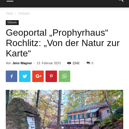
Start
Döbeln
Döbeln
Geoportal „Prophyrhaus“
Rochlitz: „Von der Natur zur
Karte“
Von
Jens Wagner
-
13. Februar 2023
2242
0