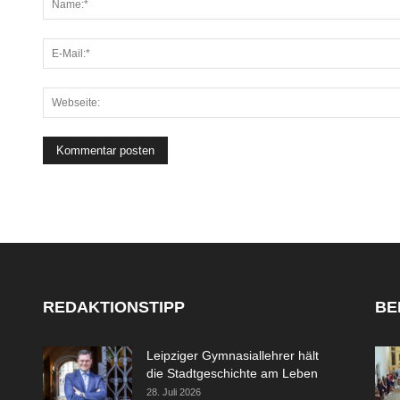
REDAKTIONSTIPP
BE
Leipziger Gymnasiallehrer hält
die Stadtgeschichte am Leben
28. Juli 2026