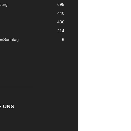
nburg
695
440
436
214
enSonntag
6
E UNS