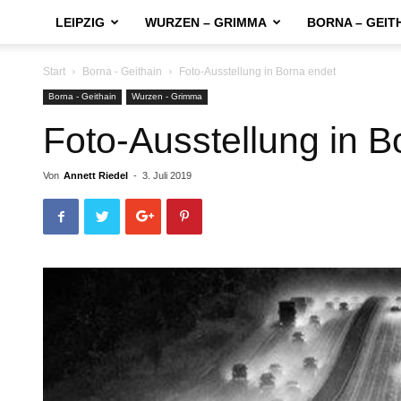
LEIPZIG
WURZEN – GRIMMA
BORNA – GEIT
Start
Borna - Geithain
Foto-Ausstellung in Borna endet
Borna - Geithain
Wurzen - Grimma
Foto-Ausstellung in B
Von
Annett Riedel
-
3. Juli 2019