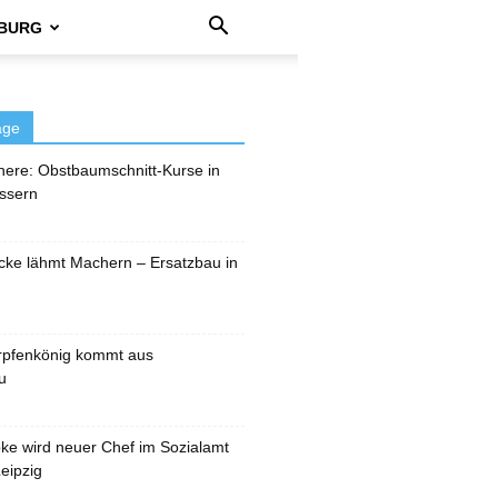
BURG
äge
here: Obstbaumschnitt-Kurse in
ssern
cke lähmt Machern – Ersatzbau in
rpfenkönig kommt aus
u
pke wird neuer Chef im Sozialamt
eipzig