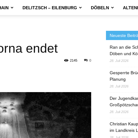
HAIN
DELITZSCH – EILENBURG
DÖBELN
ALTEN
Neueste Beitr
orna endet
Ran an die Sc
Döben und Kö
2145
0
28. Juli 2026
Gesperrte Brü
Planung
28. Juli 2026
Der Jugendka
Großpötzscha
28. Juli 2026
Christian Kau
im Landkreis L
28. Juli 2026