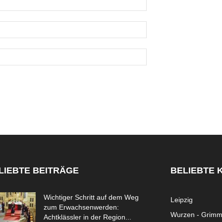
LIEBTE BEITRÄGE
BELIEBTE 
Wichtiger Schritt auf dem Weg
Leipzig
zum Erwachsenwerden:
Wurzen - Grim
Achtklässler in der Region...