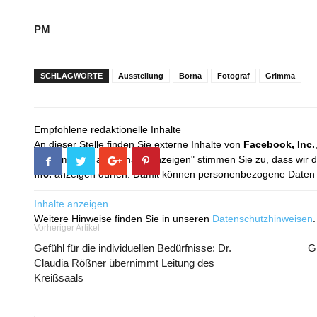
PM
SCHLAGWORTE
Ausstellung
Borna
Fotograf
Grimma
Empfohlene redaktionelle Inhalte
An dieser Stelle finden Sie externe Inhalte von
Facebook, Inc.
Mit dem Klick auf "Inhalte anzeigen" stimmen Sie zu, dass wir 
Inc.
anzeigen dürfen. Damit können personenbezogene Daten an
Inhalte anzeigen
Weitere Hinweise finden Sie in unseren
Datenschutzhinweisen
.
Vorheriger Artikel
Gefühl für die individuellen Bedürfnisse: Dr.
G
Claudia Rößner übernimmt Leitung des
Kreißsaals