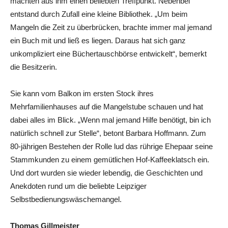
machten aus ihm einen beliebten Treffpunkt. Nebenbei
entstand durch Zufall eine kleine Bibliothek. „Um beim
Mangeln die Zeit zu überbrücken, brachte immer mal jemand
ein Buch mit und ließ es liegen. Daraus hat sich ganz
unkompliziert eine Büchertauschbörse entwickelt“, bemerkt
die Besitzerin.
Sie kann vom Balkon im ersten Stock ihres
Mehrfamilienhauses auf die Mangelstube schauen und hat
dabei alles im Blick. „Wenn mal jemand Hilfe benötigt, bin ich
natürlich schnell zur Stelle“, betont Barbara Hoffmann. Zum
80-jährigen Bestehen der Rolle lud das rührige Ehepaar seine
Stammkunden zu einem gemütlichen Hof-Kaffeeklatsch ein.
Und dort wurden sie wieder lebendig, die Geschichten und
Anekdoten rund um die beliebte Leipziger
Selbstbedienungswäschemangel.
Thomas Gillmeister