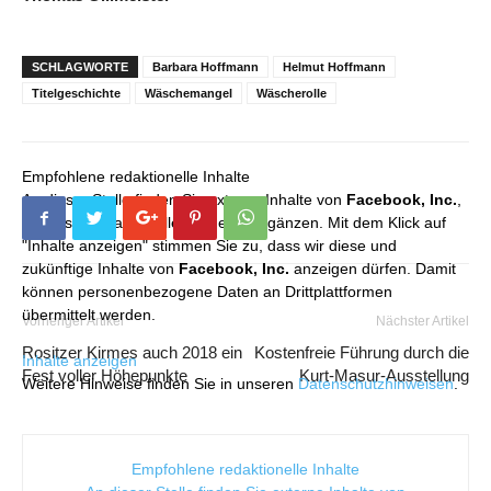
SCHLAGWORTE
Barbara Hoffmann
Helmut Hoffmann
Titelgeschichte
Wäschemangel
Wäscherolle
Empfohlene redaktionelle Inhalte
An dieser Stelle finden Sie externe Inhalte von
Facebook, Inc.
,
die unser redaktionelles Angebot ergänzen. Mit dem Klick auf
"Inhalte anzeigen" stimmen Sie zu, dass wir diese und
zukünftige Inhalte von
Facebook, Inc.
anzeigen dürfen. Damit
können personenbezogene Daten an Drittplattformen
übermittelt werden.
Vorheriger Artikel
Nächster Artikel
Rositzer Kirmes auch 2018 ein
Kostenfreie Führung durch die
Inhalte anzeigen
Fest voller Höhepunkte
Kurt-Masur-Ausstellung
Weitere Hinweise finden Sie in unseren
Datenschutzhinweisen
.
Empfohlene redaktionelle Inhalte