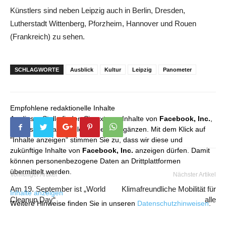
Künstlers sind neben Leipzig auch in Berlin, Dresden,
Lutherstadt Wittenberg, Pforzheim, Hannover und Rouen
(Frankreich) zu sehen.
SCHLAGWORTE
Ausblick
Kultur
Leipzig
Panometer
Empfohlene redaktionelle Inhalte
An dieser Stelle finden Sie externe Inhalte von
Facebook, Inc.
,
die unser redaktionelles Angebot ergänzen. Mit dem Klick auf
"Inhalte anzeigen" stimmen Sie zu, dass wir diese und
zukünftige Inhalte von
Facebook, Inc.
anzeigen dürfen. Damit
können personenbezogene Daten an Drittplattformen
übermittelt werden.
Vorheriger Artikel
Nächster Artikel
Am 19. September ist „World
Klimafreundliche Mobilität für
Inhalte anzeigen
Cleanup Day“
alle
Weitere Hinweise finden Sie in unseren
Datenschutzhinweisen
.