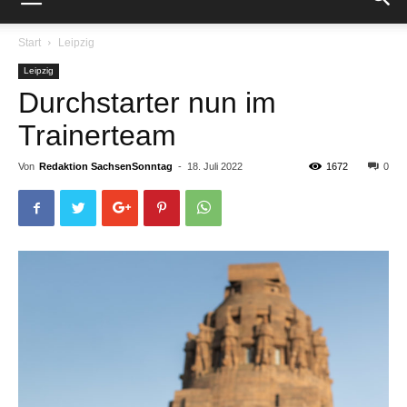
Start
Leipzig
Leipzig
Durchstarter nun im
Trainerteam
Von
Redaktion SachsenSonntag
-
18. Juli 2022
1672
0