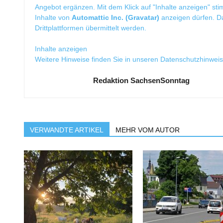
Angebot ergänzen. Mit dem Klick auf "Inhalte anzeigen" sti
Inhalte von
Automattic Inc. (Gravatar)
anzeigen dürfen. 
Drittplattformen übermittelt werden.
Inhalte anzeigen
Weitere Hinweise finden Sie in unseren
Datenschutzhinwei
Redaktion SachsenSonntag
VERWANDTE ARTIKEL
MEHR VOM AUTOR