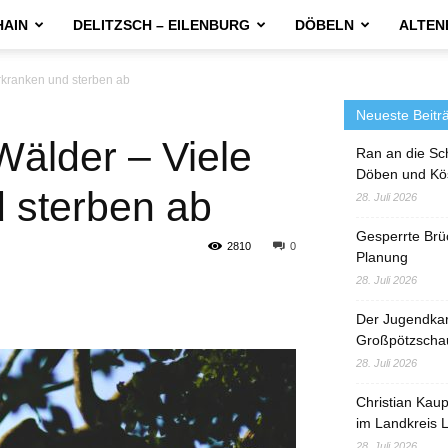
HAIN
DELITZSCH – EILENBURG
DÖBELN
ALTEN
rkranken und sterben ab
Neueste Beitr
Wälder – Viele
Ran an die Sc
Döben und Kö
 sterben ab
28. Juli 2026
Gesperrte Brü
2810
0
Planung
28. Juli 2026
Der Jugendka
Großpötzscha
28. Juli 2026
Christian Kau
im Landkreis L
28. Juli 2026