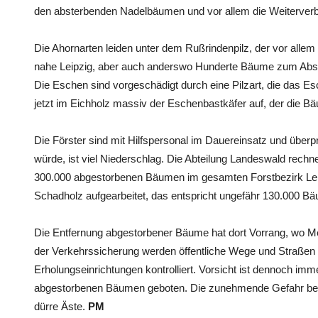
den absterbenden Nadelbäumen und vor allem die Weiterverbr
Die Ahornarten leiden unter dem Rußrindenpilz, der vor alle
nahe Leipzig, aber auch anderswo Hunderte Bäume zum Abst
Die Eschen sind vorgeschädigt durch eine Pilzart, die das Esc
jetzt im Eichholz massiv der Eschenbastkäfer auf, der die Bä
Die Förster sind mit Hilfspersonal im Dauereinsatz und überp
würde, ist viel Niederschlag. Die Abteilung Landeswald rechn
300.000 abgestorbenen Bäumen im gesamten Forstbezirk Leip
Schadholz aufgearbeitet, das entspricht ungefähr 130.000 B
Die Entfernung abgestorbener Bäume hat dort Vorrang, wo 
der Verkehrssicherung werden öffentliche Wege und Straßen 
Erholungseinrichtungen kontrolliert. Vorsicht ist dennoch imm
abgestorbenen Bäumen geboten. Die zunehmende Gefahr best
dürre Äste.
PM