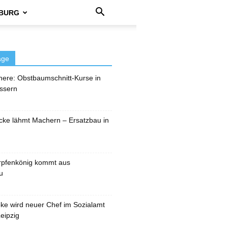
BURG
äge
here: Obstbaumschnitt-Kurse in
ssern
cke lähmt Machern – Ersatzbau in
rpfenkönig kommt aus
u
pke wird neuer Chef im Sozialamt
eipzig