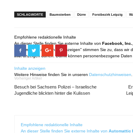
SCHLAGWORTE
Baumsterben
Dürre
Forstbezirk Leipzig
Wa
Empfohlene redaktionelle Inhalte
An dieser Stelle finden Sie externe Inhalte von
Facebook, Inc.
Mit dem Klick auf "Inhalte anzeigen" stimmen Sie zu, dass wir 
Inc.
anzeigen dürfen. Damit können personenbezogene Daten an
Inhalte anzeigen
Weitere Hinweise finden Sie in unseren
Datenschutzhinweisen
.
Vorheriger Artikel
Besuch bei Sachsens Polizei – Israelische
Er
Jugendliche blickten hinter die Kulissen
Lei
Empfohlene redaktionelle Inhalte
An dieser Stelle finden Sie externe Inhalte von
Automattic I