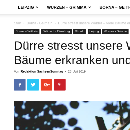
LEIPZIG
WURZEN – GRIMMA
BORNA – GEIT
Start
Borna - Geithain
Dürre stresst unsere Wälder – Viele Bäume e
Borna - Geithain
Delitzsch - Eilenburg
Döbeln
Leipzig
Wurzen - Grimma
Dürre stresst unsere 
Bäume erkranken und
Von
Redaktion SachsenSonntag
-
28. Juli 2019