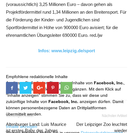
(voraussichtlich) 3,25 Millionen Euro – davon gehen als
Projektfördermittel rund 1,34 Millionen an den Breitensport. Für
die Förderung der Kinder- und Jugendlichen sind
Sportfördermittel in Höhe von 900 000 Euro avisiert; für die
ehrenamtlichen Übungsleiter 690 000 Euro. red./jw
Infos: www.leipzig.de/sport
Empfohlene redaktionelle Inhalte
An dieser Stelle finden Sie externe Inhalte von
Facebook, Inc.
,
die unser redaktionelles Angebot ergänzen. Mit dem Klick auf
"Inhalte anzeigen" stimmen Sie zu, dass wir diese und
zukünftige Inhalte von
Facebook, Inc.
anzeigen dürfen. Damit
können personenbezogene Daten an Drittplattformen
übermittelt werden.
Vorheriger Artikel
Nächster Artikel
Altenburger Land: Luis Maurice
Der Leipziger Zoo leuchtet
Inhalte anzeigen
ist erstes Baby des Jahres
wieder
Weitere Hinweise finden Sie in unseren
Datenschutzhinweisen
.