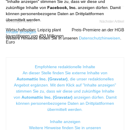
"Inhalte anzeigen" stimmen Sie zu, dass wir diese und
zukünftige Inhalte von
Facebook, Inc.
anzeigen dürfen. Damit
können personenbezogene Daten an Drittplattformen
übermittelt werden.
Vorheriger Artikel
Nächster Artikel
Wirtschaftsplan: Leipzig plant
Preis-Premiere an der HGB
Inhalte anzeigen
Investitionen von 450 Millionen
Weitere Hinweise finden Sie in unseren
Datenschutzhinweisen
.
Euro
Empfohlene redaktionelle Inhalte
An dieser Stelle finden Sie externe Inhalte von
Automattic Inc. (Gravatar)
, die unser redaktionelles
Angebot ergänzen. Mit dem Klick auf "Inhalte anzeigen"
stimmen Sie zu, dass wir diese und zukünftige Inhalte
von
Automattic Inc. (Gravatar)
anzeigen dürfen. Damit
können personenbezogene Daten an Drittplattformen
übermittelt werden.
Inhalte anzeigen
Weitere Hinweise finden Sie in unseren