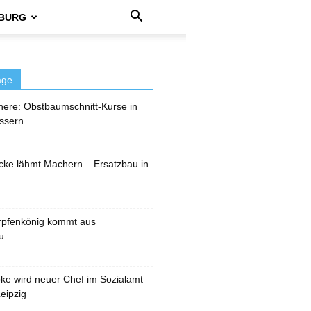
BURG
äge
here: Obstbaumschnitt-Kurse in
ssern
cke lähmt Machern – Ersatzbau in
rpfenkönig kommt aus
u
pke wird neuer Chef im Sozialamt
eipzig