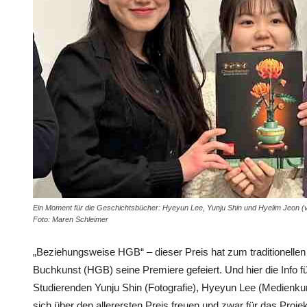
Ein Moment für die Geschichtsbücher: Hyeyun Lee, Yunju Shin und Hyelim Jeon (v
Foto: Maren Schleimer
„Beziehungsweise HGB“ – dieser Preis hat zum traditionelle
Buchkunst (HGB) seine Premiere gefeiert. Und hier die Info f
Studierenden Yunju Shin (Fotografie), Hyeyun Lee (Medienku
sich über den allerersten Preis freuen und zwar für das Proj