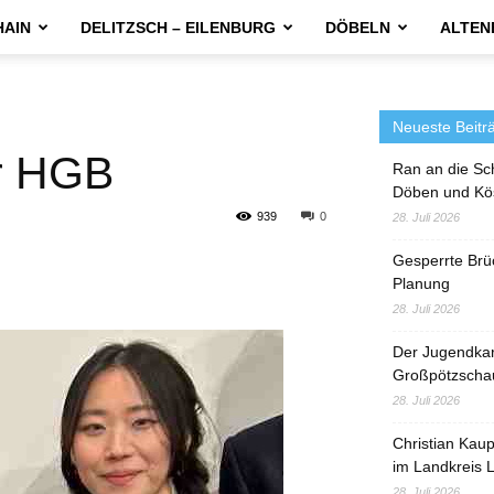
HAIN
DELITZSCH – EILENBURG
DÖBELN
ALTEN
Neueste Beitr
er HGB
Ran an die Sc
Döben und Kö
939
0
28. Juli 2026
Gesperrte Brü
Planung
28. Juli 2026
Der Jugendka
Großpötzscha
28. Juli 2026
Christian Kau
im Landkreis L
28. Juli 2026