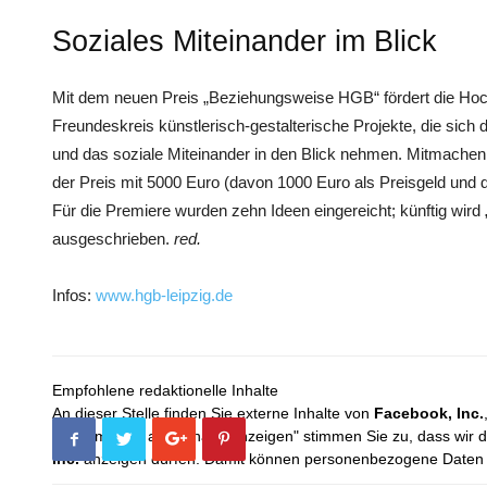
Soziales Miteinander im Blick
Mit dem neuen Preis „Beziehungsweise HGB“ fördert die 
Freundeskreis künstlerisch-gestalterische Projekte, die si
und das soziale Miteinander in den Blick nehmen. Mitmachen 
der Preis mit 5000 Euro (davon 1000 Euro als Preisgeld und 
Für die Premiere wurden zehn Ideen eingereicht; künftig wir
ausgeschrieben.
red.
Infos:
www.hgb-leipzig.de
Empfohlene redaktionelle Inhalte
An dieser Stelle finden Sie externe Inhalte von
Facebook, Inc.
Mit dem Klick auf "Inhalte anzeigen" stimmen Sie zu, dass wir 
Inc.
anzeigen dürfen. Damit können personenbezogene Daten an