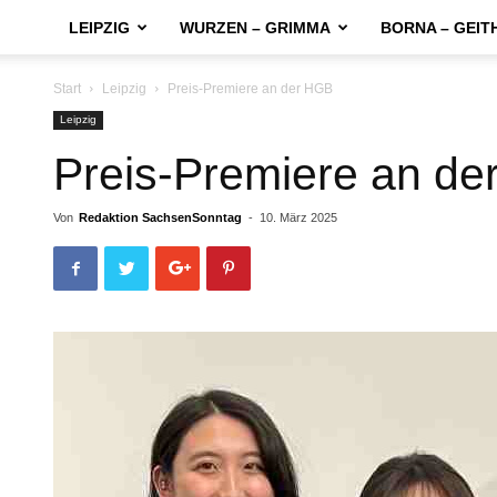
LEIPZIG
WURZEN – GRIMMA
BORNA – GEIT
Start
Leipzig
Preis-Premiere an der HGB
Leipzig
Preis-Premiere an d
Von
Redaktion SachsenSonntag
-
10. März 2025