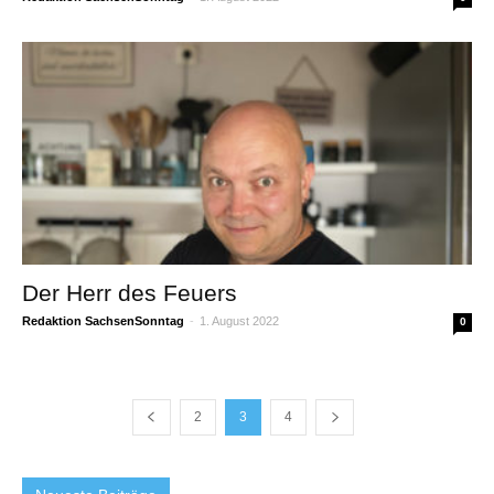
Der Herr des Feuers
Redaktion SachsenSonntag
-
1. August 2022
0
2
3
4