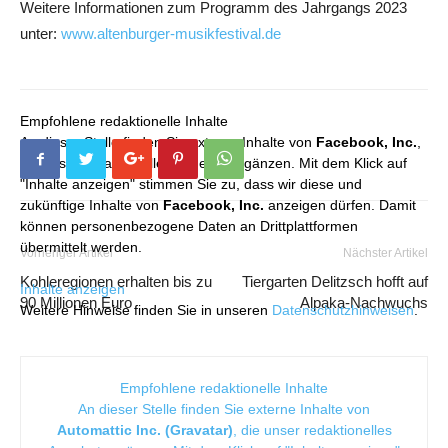
Weitere Informationen zum Programm des Jahrgangs 2023
unter:
www.altenburger-musikfestival.de
Empfohlene redaktionelle Inhalte
An dieser Stelle finden Sie externe Inhalte von
Facebook, Inc.
,
die unser redaktionelles Angebot ergänzen. Mit dem Klick auf
"Inhalte anzeigen" stimmen Sie zu, dass wir diese und
zukünftige Inhalte von
Facebook, Inc.
anzeigen dürfen. Damit
können personenbezogene Daten an Drittplattformen
übermittelt werden.
Vorheriger Artikel
Nächster Artikel
Kohleregionen erhalten bis zu
Tiergarten Delitzsch hofft auf
Inhalte anzeigen
90 Millionen Euro
Alpaka-Nachwuchs
Weitere Hinweise finden Sie in unseren
Datenschutzhinweisen
.
Empfohlene redaktionelle Inhalte
An dieser Stelle finden Sie externe Inhalte von
Automattic Inc. (Gravatar)
, die unser redaktionelles