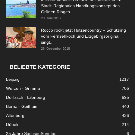
Stadt: Regionales Handlungskonzept des
Grünen Ringes...
20. Juni 2018
Rocco rockt jetzt Hutzencountry – Schützling
vom Fernsehkoch und Erzgebirgsoriginal
singt...
26. Dezember 2018
BELIEBTE KATEGORIE
Leipzig
1217
Wurzen - Grimma
706
Delitzsch - Eilenburg
695
Borna - Geithain
440
Altenburg
436
Döbeln
214
25 Jahre SachsenSonntag
6