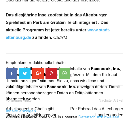
Das diesjährige Inselzoofest ist in das Altenburger
Spielefest im Park am Großen Teich integriert . Das
aktuelle Programm ist jetzt bereits unter
www.stadt-
altenburg.de
zu finden.
CB/RM
Empfohlene redaktionelle Inhalte
An dieser Stelle finden Sie externe Inhalte von
Facebook, Inc.
,
die unser redaktionelles Angebot ergänzen. Mit dem Klick auf
"Inhalte anzeigen" stimmen Sie zu, dass wir diese und
zukünftige Inhalte von
Facebook, Inc.
anzeigen dürfen. Damit
können personenbezogene Daten an Drittplattformen
übermittelt werden.
Vorheriger Artikel
Nächster Artikel
Arbeitsagentur-Chefin gibt
Per Fahrrad das Altenburger
Inhalte anzeigen
Tipps zum Ausbildungsstart
Land erkunden
Weitere Hinweise finden Sie in unseren
Datenschutzhinweisen
.