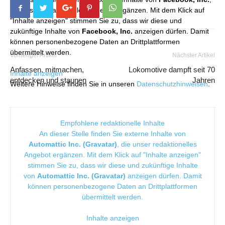
die unser redaktionelles Angebot ergänzen. Mit dem Klick auf
"Inhalte anzeigen" stimmen Sie zu, dass wir diese und
zukünftige Inhalte von
Facebook, Inc.
anzeigen dürfen. Damit
können personenbezogene Daten an Drittplattformen
übermittelt werden.
Vorheriger Artikel
Nächster Artikel
Anfassen, mitmachen,
Lokomotive dampft seit 70
Inhalte anzeigen
entdecken und staunen
Jahren
Weitere Hinweise finden Sie in unseren
Datenschutzhinweisen
.
Empfohlene redaktionelle Inhalte
An dieser Stelle finden Sie externe Inhalte von
Automattic Inc. (Gravatar)
, die unser redaktionelles
Angebot ergänzen. Mit dem Klick auf "Inhalte anzeigen"
stimmen Sie zu, dass wir diese und zukünftige Inhalte
von
Automattic Inc. (Gravatar)
anzeigen dürfen. Damit
können personenbezogene Daten an Drittplattformen
übermittelt werden.
Inhalte anzeigen