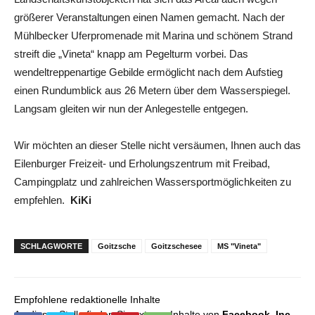
größerer Veranstaltungen einen Namen gemacht. Nach der
Mühlbecker Uferpromenade mit Marina und schönem Strand
streift die „Vineta“ knapp am Pegelturm vorbei. Das
wendeltreppenartige Gebilde ermöglicht nach dem Aufstieg
einen Rundumblick aus 26 Metern über dem Wasserspiegel.
Langsam gleiten wir nun der Anlegestelle entgegen.
Wir möchten an dieser Stelle nicht versäumen, Ihnen auch das
Eilenburger Freizeit- und Erholungszentrum mit Freibad,
Campingplatz und zahlreichen Wassersportmöglichkeiten zu
empfehlen.
KiKi
SCHLAGWORTE
Goitzsche
Goitzschesee
MS "Vineta"
Empfohlene redaktionelle Inhalte
An dieser Stelle finden Sie externe Inhalte von
Facebook, Inc.
,