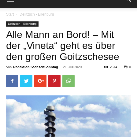
Start
Delitzsch - Eilenburg
Delitzsch - Eilenburg
Alle Mann an Bord! – Mit
der „Vineta“ geht es über
den großen Goitzschesee
Von
Redaktion SachsenSonntag
-
21. Juli 2020
2674
0