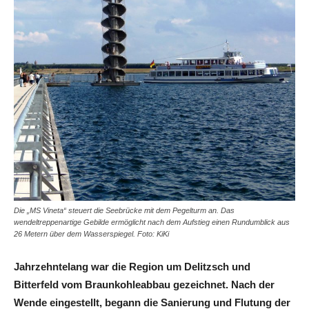
Die „MS Vineta“ steuert die Seebrücke mit dem Pegelturm an. Das
wendeltreppenartige Gebilde ermöglicht nach dem Aufstieg einen Rundumblick aus
26 Metern über dem Wasserspiegel. Foto: KiKi
Jahrzehntelang war die Region um Delitzsch und
Bitterfeld vom Braunkohleabbau gezeichnet. Nach der
Wende eingestellt, begann die Sanierung und Flutung der