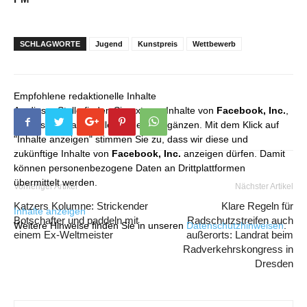
SCHLAGWORTE
Jugend
Kunstpreis
Wettbewerb
Empfohlene redaktionelle Inhalte
An dieser Stelle finden Sie externe Inhalte von
Facebook, Inc.
,
die unser redaktionelles Angebot ergänzen. Mit dem Klick auf
"Inhalte anzeigen" stimmen Sie zu, dass wir diese und
zukünftige Inhalte von
Facebook, Inc.
anzeigen dürfen. Damit
können personenbezogene Daten an Drittplattformen
übermittelt werden.
Vorheriger Artikel
Nächster Artikel
Katzers Kolumne: Strickender
Klare Regeln für
Inhalte anzeigen
Botschafter und paddeln mit
Radschutzstreifen auch
Weitere Hinweise finden Sie in unseren
Datenschutzhinweisen
.
einem Ex-Weltmeister
außerorts: Landrat beim
Radverkehrskongress in
Dresden