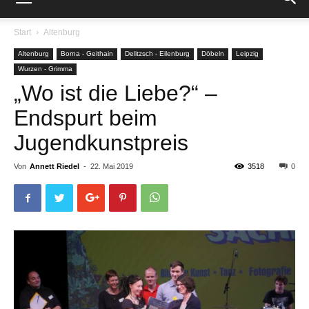
Start
Altenburg
Altenburg
Borna - Geithain
Delitzsch - Eilenburg
Döbeln
Leipzig
Wurzen - Grimma
„Wo ist die Liebe?“ –
Endspurt beim
Jugendkunstpreis
Von
Annett Riedel
-
22. Mai 2019
3518
0