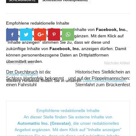
SCHLAGWORTE
Schlosschor Hohenprießnitz
Empfohlene redaktionelle Inhalte
An dieser Stelle finden Sie externe Inhalte von
Facebook, Inc.
,
die unser redaktionelles Angebot ergänzen. Mit dem Klick auf
"Inhalte anzeigen" stimmen Sie zu, dass wir diese und
zukünftige Inhalte von
Facebook, Inc.
anzeigen dürfen. Damit
können personenbezogene Daten an Drittplattformen
übermittelt werden.
Vorheriger Artikel
Nächster Artikel
Der Durchbruch ist da:
Historisches Stelldichein an
Inhalte anzeigen
Schloss Hartenfels bekommt
und auf der Pöppelmannschen:
Weitere Hinweise finden Sie in unseren
Datenschutzhinweisen
.
einen Fahrstuhl
Sternfahrt zum Brückenfest
Empfohlene redaktionelle Inhalte
An dieser Stelle finden Sie externe Inhalte von
Automattic Inc. (Gravatar)
, die unser redaktionelles
Angebot ergänzen. Mit dem Klick auf "Inhalte anzeigen"