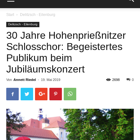
Start
Delitzsch - Eilenburg
Delitzsch - Eilenburg
30 Jahre Hohenprießnitzer
Schlosschor: Begeistertes
Publikum beim
Jubiläumskonzert
Von
Annett Riedel
-
19. Mai 2019
2698
0