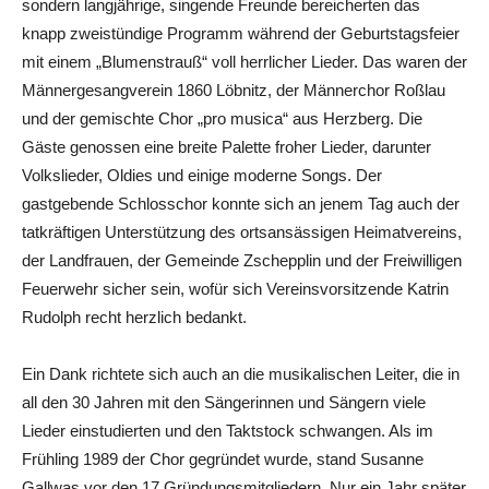
sondern langjährige, singende Freunde bereicherten das
knapp zweistündige Programm während der Geburtstagsfeier
mit einem „Blumenstrauß“ voll herrlicher Lieder. Das waren der
Männergesangverein 1860 Löbnitz, der Männerchor Roßlau
und der gemischte Chor „pro musica“ aus Herzberg. Die
Gäste genossen eine breite Palette froher Lieder, darunter
Volkslieder, Oldies und einige moderne Songs. Der
gastgebende Schlosschor konnte sich an jenem Tag auch der
tatkräftigen Unterstützung des ortsansässigen Heimatvereins,
der Landfrauen, der Gemeinde Zschepplin und der Freiwilligen
Feuerwehr sicher sein, wofür sich Vereinsvorsitzende Katrin
Rudolph recht herzlich bedankt.
Ein Dank richtete sich auch an die musikalischen Leiter, die in
all den 30 Jahren mit den Sängerinnen und Sängern viele
Lieder einstudierten und den Taktstock schwangen. Als im
Frühling 1989 der Chor gegründet wurde, stand Susanne
Gallwas vor den 17 Gründungsmitgliedern. Nur ein Jahr später