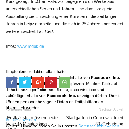
Kurz gesagt: In „Gran Palazzo“ begegnen sich Werke aus
unterschiedlichen Serien und Jahren. Und damit zeigt die
Ausstellung die Entwicklung einer Künstlerin, die seit langen
Jahren in Leipzig arbeitet und die sich in 25 Jahren konsequent
weiterentwickelt hat.
Red.
Infos:
www.mdbk.de
Empfohlene redaktionelle Inhalte
An dieser Stelle finden Sie externe Inhalte von
Facebook, Inc.
,
die unser redaktionelles Angebot ergänzen. Mit dem Klick auf
"Inhalte anzeigen" stimmen Sie zu, dass wir diese und
zukünftige Inhalte von
Facebook, Inc.
anzeigen dürfen. Damit
können personenbezogene Daten an Drittplattformen
übermittelt werden.
Vorheriger Artikel
Nächster Artikel
„Erstklässler müssen heute
Stadtgarten in Connewitz feiert
Inhalte anzeigen
keine 45 Minuten lang
30. Geburtstag
Weitere Hinweise finden Sie in unseren
Datenschutzhinweisen
.