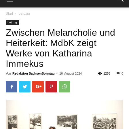
Start
Leipzig
Leipzig
Zwischen Melancholie und
Heiterkeit: MdbK zeigt
Werke von Katharina
Immekus
Von
Redaktion SachsenSonntag
-
16. August 2024
1258
0