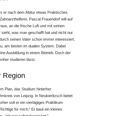
ass er nach dem Abitur etwas Praktisches
 Zahnarzthelferin. Pascal Frauendorf will auf
us, an die frische Luft und mit seinen
r sieht, was man geschafft hat und nicht nur
urch seinen Vater schon immer interessiert.
zbau, am besten im dualen System. Dabei
ine Ausbildung in einem Betrieb. Doch der
enher studieren lässt.
r Region
dem Plan, das Studium hinterher
mkreis von Leipzig. In Neukieritzsch bietet
rher soll er ein viertägiges Praktikum
chtige für mich.“ Er baut ein kleines
„Ich war sofort begeistert.”