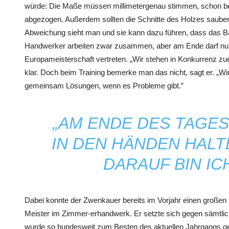
würde: Die Maße müssen millimetergenau stimmen, schon be
abgezogen. Außerdem sollten die Schnitte des Holzes sauber 
Abweichung sieht man und sie kann dazu führen, dass das Baute
Handwerker arbeiten zwar zusammen, aber am Ende darf nur 
Europameisterschaft vertreten. „Wir stehen in Konkurrenz z
klar. Doch beim Training bemerke man das nicht, sagt er. „Wir
gemeinsam Lösungen, wenn es Probleme gibt.”
„AM ENDE DES TAGES
IN DEN HÄNDEN HALT
DARAUF BIN IC
Dabei konnte der Zwenkauer bereits im Vorjahr einen großen
Meister im Zimmer-erhandwerk. Er setzte sich gegen sämtli
wurde so bundesweit zum Besten des aktuellen Jahrgangs ge