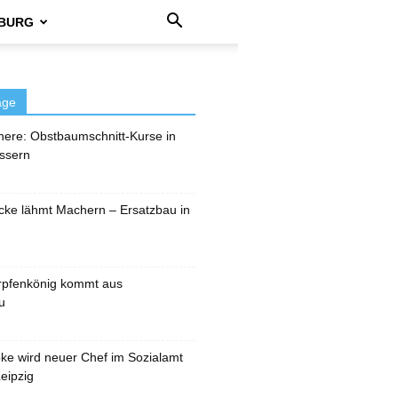
BURG
äge
here: Obstbaumschnitt-Kurse in
ssern
cke lähmt Machern – Ersatzbau in
rpfenkönig kommt aus
u
pke wird neuer Chef im Sozialamt
eipzig