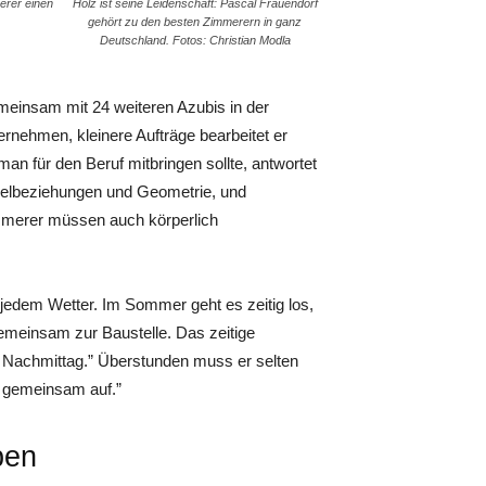
erer einen
Holz ist seine Leidenschaft: Pascal Frauendorf
gehört zu den besten Zimmerern in ganz
Deutschland. Fotos: Christian Modla
emeinsam mit 24 weiteren Azubis in der
ernehmen, kleinere Aufträge bearbeitet er
n für den Beruf mitbringen sollte, antwortet
kelbeziehungen und Geometrie, und
immerer müssen auch körperlich
i jedem Wetter. Im Sommer geht es zeitig los,
gemeinsam zur Baustelle. Das zeitige
 Nachmittag.” Überstunden muss er selten
 gemeinsam auf.”
ben