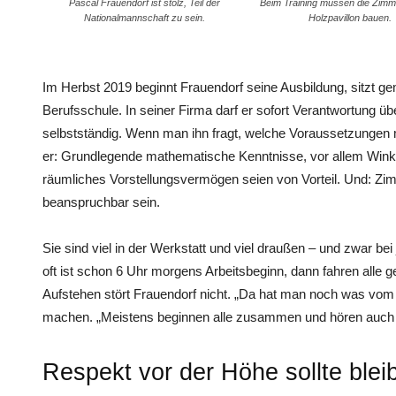
Pascal Frauendorf ist stolz, Teil der
Beim Training müssen die Zimm
Nationalmannschaft zu sein.
Holzpavillon bauen.
Im Herbst 2019 beginnt Frauendorf seine Ausbildung, sitzt g
Berufsschule. In seiner Firma darf er sofort Verantwortung üb
selbstständig. Wenn man ihn fragt, welche Voraussetzungen ma
er: Grundlegende mathematische Kenntnisse, vor allem Win
räumliches Vorstellungsvermögen seien von Vorteil. Und: Z
beanspruchbar sein.
Sie sind viel in der Werkstatt und viel draußen – und zwar be
oft ist schon 6 Uhr morgens Arbeitsbeginn, dann fahren alle 
Aufstehen stört Frauendorf nicht. „Da hat man noch was vom
machen. „Meistens beginnen alle zusammen und hören auch
Respekt vor der Höhe sollte blei