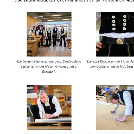
Die besten Zimmerer aus ganz Deutschland
Die acht Knöpfe an der Hose d
trainierten in der Nationalmannschaft in
symbolisieren die acht Arbeit
Borsdorf.