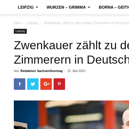
LEIPZIG
WURZEN – GRIMMA
BORNA – GEIT
Start
Leipzig
Zwenkauer zählt zu den besten Zimmerern in Deutsch
Leipzig
Zwenkauer zählt zu d
Zimmerern in Deutsc
Von
Redaktion SachsenSonntag
-
22. Mai 2023