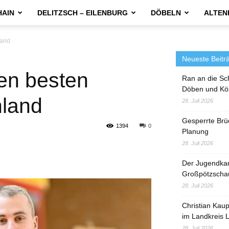
HAIN
DELITZSCH – EILENBURG
DÖBELN
ALTEN
land
Neueste Beitr
en besten
Ran an die Sc
Döben und Kö
hland
28. Juli 2026
Gesperrte Brü
1394
0
Planung
28. Juli 2026
Der Jugendka
Großpötzscha
28. Juli 2026
Christian Kau
im Landkreis L
28. Juli 2026