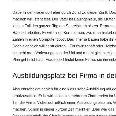
Dabei findet Frauendorf eher durch Zufall zu dieser Zunft. D
machen will, steht fest. Der Vater ist Bauingenieur, die Mutter
keinen Fall den ganzen Tag am Schreibtisch sitzen. Er muss ra
Händen arbeiten. Er will einen Beruf lernen, „wo man hinterhe
Zahlen in einen Computer tippt”. Das Thema Bauen habe ihn d
Doch eigentlich will er studieren – Forstwirtschaft oder Hol
besucht man Vorlesungen an der Uni und macht gleichzeitig e
Plan geht nicht auf. Frauendorf findet keine Firma, die ihn neb
Ausbildungsplatz bei Firma in de
Also entscheidet er sich für eine klassische Ausbildung mit 
draufzusatteln. Er bewirbt sich bei mehreren Zimmereien im U
ihm die Firma Nickel schließlich einen Ausbildungsplatz an. Vo
machen. Schon in dieser kurzen Zeit merkt er: „Das war das Ri
Dachstuhlmodell, der Chef kümmert sich um den jungen Mann. 