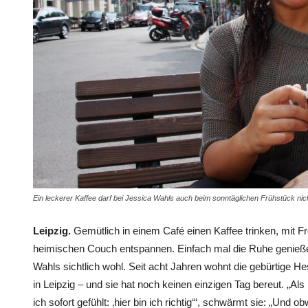
Ein leckerer Kaffee darf bei Jessica Wahls auch beim sonntäglichen Frühstück nic
Leipzig.
Gemütlich in einem Café einen Kaffee trinken, mit Fr
heimischen Couch entspannen. Einfach mal die Ruhe genieße
Wahls sichtlich wohl. Seit acht Jahren wohnt die gebürtige 
in Leipzig – und sie hat noch keinen einzigen Tag bereut. „Als
ich sofort gefühlt: ‚hier bin ich richtig‘“, schwärmt sie: „Und 