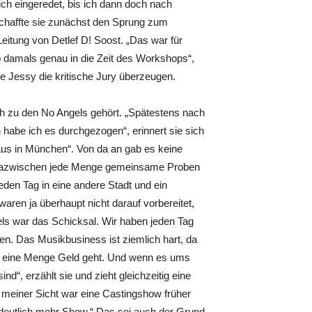
ch eingeredet, bis ich dann doch nach
 schaffte sie zunächst den Sprung zum
eitung von Detlef D! Soost. „Das war für
aub damals genau in die Zeit des Workshops“,
ige Jessy die kritische Jury überzeugen.
h zu den No Angels gehört. „Spätestens nach
abe ich es durchgezogen“, erinnert sie sich
s in München“. Von da an gab es keine
nd dazwischen jede Menge gemeinsame Proben
eden Tag in eine andere Stadt und ein
waren ja überhaupt nicht darauf vorbereitet,
ls war das Schicksal. Wir haben jeden Tag
ssen. Das Musikbusiness ist ziemlich hart, da
 um eine Menge Geld geht. Und wenn es ums
d“, erzählt sie und zieht gleichzeitig eine
meiner Sicht war eine Castingshow früher
e deutlich mehr Show.“ Das sei auch der Grund