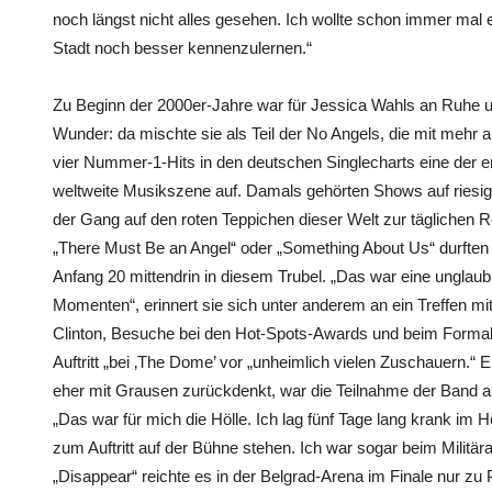
noch längst nicht alles gesehen. Ich wollte schon immer mal
Stadt noch besser kennenzulernen.“
Zu Beginn der 2000er-Jahre war für Jessica Wahls an Ruhe 
Wunder: da mischte sie als Teil der No Angels, die mit mehr al
vier Nummer-1-Hits in den deutschen Singlecharts eine der er
weltweite Musikszene auf. Damals gehörten Shows auf ries
der Gang auf den roten Teppichen dieser Welt zur täglichen Re
„There Must Be an Angel“ oder „Something About Us“ durften 
Anfang 20 mittendrin in diesem Trubel. „Das war eine unglau
Momenten“, erinnert sie sich unter anderem an ein Treffen m
Clinton, Besuche bei den Hot-Spots-Awards und beim Formal
Auftritt „bei ‚The Dome’ vor „unheimlich vielen Zuschauern.“ 
eher mit Grausen zurückdenkt, war die Teilnahme der Band a
„Das war für mich die Hölle. Ich lag fünf Tage lang krank im
zum Auftritt auf der Bühne stehen. Ich war sogar beim Militärar
„Disappear“ reichte es in der Belgrad-Arena im Finale nur zu Pl