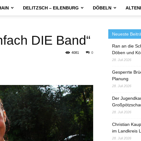
HAIN
DELITZSCH – EILENBURG
DÖBELN
ALTEN
Neueste Beitr
nfach DIE Band“
Ran an die Sc
Döben und Kö
4081
0
28. Juli 2026
Gesperrte Brü
Planung
28. Juli 2026
Der Jugendka
Großpötzscha
28. Juli 2026
Christian Kau
im Landkreis L
28. Juli 2026