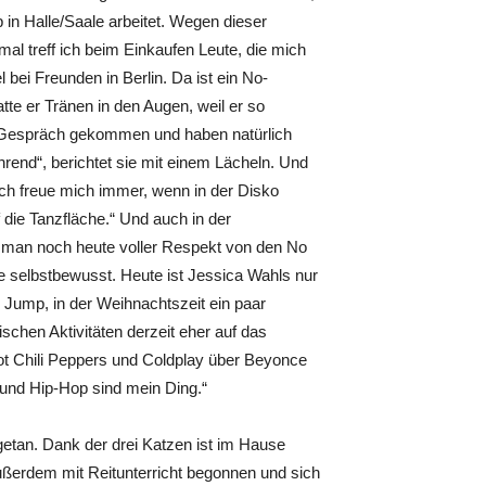
 in Halle/Saale arbeitet. Wegen dieser
l treff ich beim Einkaufen Leute, die mich
bei Freunden in Berlin. Da ist ein No-
tte er Tränen in den Augen, weil er so
ins Gespräch gekommen und haben natürlich
rend“, berichtet sie mit einem Lächeln. Und
Ich freue mich immer, wenn in der Disko
 die Tanzfläche.“ Und auch in der
t man noch heute voller Respekt von den No
e selbstbewusst. Heute ist Jessica Wahls nur
R Jump, in der Weihnachtszeit ein paar
chen Aktivitäten derzeit eher auf das
ot Chili Peppers und Coldplay über Beyonce
B und Hip-Hop sind mein Ding.“
etan. Dank der drei Katzen ist im Hause
ußerdem mit Reitunterricht begonnen und sich