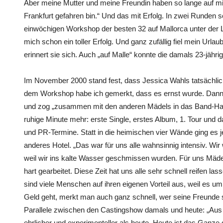
Aber meine Mutter und meine Freundin haben so lange auf mi
Frankfurt gefahren bin.“ Und das mit Erfolg. In zwei Runden
einwöchigen Workshop der besten 32 auf Mallorca unter der L
mich schon ein toller Erfolg. Und ganz zufällig fiel mein Url
erinnert sie sich. Auch „auf Malle“ konnte die damals 23-jähr
Im November 2000 stand fest, dass Jessica Wahls tatsächlic
dem Workshop habe ich gemerkt, dass es ernst wurde. Dann h
und zog „zusammen mit den anderen Mädels in das Band-Hau
ruhige Minute mehr: erste Single, erstes Album, 1. Tour u
und PR-Termine. Statt in die heimischen vier Wände ging es j
anderes Hotel. „Das war für uns alle wahnsinnig intensiv. Wir 
weil wir ins kalte Wasser geschmissen wurden. Für uns Mäde
hart gearbeitet. Diese Zeit hat uns alle sehr schnell reifen la
sind viele Menschen auf ihren eigenen Vorteil aus, weil es
Geld geht, merkt man auch ganz schnell, wer seine Freunde sin
Parallele zwischen den Castingshow damals und heute: „Aus 
ehrlicher und experimenteller als heute. Heute ist das Ganz