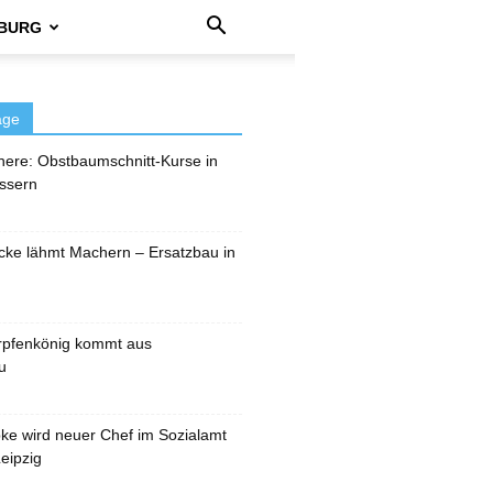
BURG
äge
here: Obstbaumschnitt-Kurse in
ssern
cke lähmt Machern – Ersatzbau in
rpfenkönig kommt aus
u
pke wird neuer Chef im Sozialamt
eipzig