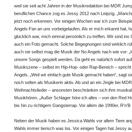
weil sie seit acht Jahren in der Musikredaktion bei MDR Jump
beruflichen Chance zog es Jessy 2012 nach Leipzig. „Manchma
jetzt noch erkennen. Vor einigen Wochen war ich zum Beispiel 
Angels-Fan an uns vorbeigelaufen. Als er mich erkannt hat, ha
glücklich war, mich einmal persönlich zu treffen. Wir sind 
auch ein Foto gemacht. Solche Begegnungen sind wirklich rüh
auch sie selbst mag die Musik der No Angels nach wie vor: „
unsere Songs gespielt werden. Da geht es natürlich sofort auf
Musikszene – selbst im Hip-Hop- oder Rap-Bereich – sprich
Angels. „Weil wir einfach gute Musik gemacht haben“, sagt si
noch selten als Musikerin aktiv. Ab und an ein Jingle bei MD
Weihnachtslieder – ansonsten beschränken sich ihre musikalis
Musikhören. „Außer Schlager höre ich alles – von den Red H
bis hin zu richtigem Gangsterrap. Vor allem die 1990er, R’n’
Neben der Musik haben es Jessica Wahls vor allem Tiere ang
Wahls immer tierisch was los. Vor einigen Tagen hat Jessy a