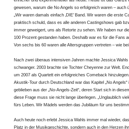
gewesen, warum die No Angels so erfolgreich waren – auch 
„Wir waren damals einfach ‚DIE’ Band. Wir waren die erste C
praktisch schuld, dass es alle anderen Castingshows gab bz
immer geweigert, uns als Retorte zu sehen. Wir haben nur di
100 Prozent gestanden haben. Deshalb war es für die Fans auch
Von sechs bis 60 waren alle Altersgruppen vertreten – wie bei
Nach zwei überaus intensiven Jahren machte Jessica Wahls
schwanger. 2003 brachte sie Tochter Cheyenne zur Welt. Ende
um 2007 als Quartett ein erfolgreiches Comeback hinzulegen
Akustik-Tour durch Deutschland war das Kapitel „No Angels“ 
geblieben aus der „No-Angels-Zeit“, deren Start sich in diese
diese Frage muss sie nicht lange überlegen. „Unglaublich vi
fürs Leben. Wir Mädels werden das Jubiläum für uns bestimmt
Auch heute noch erlebt Jessica Wahls immer mal wieder, dass
Platz in der Musikgeschichte, sondern auch in den Herzen ih