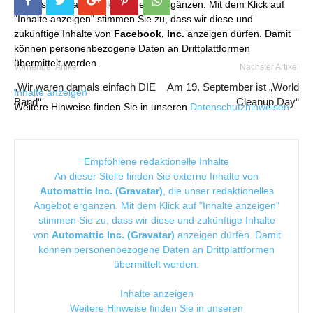
die unser redaktionelles Angebot ergänzen. Mit dem Klick auf
"Inhalte anzeigen" stimmen Sie zu, dass wir diese und
zukünftige Inhalte von
Facebook, Inc.
anzeigen dürfen. Damit
können personenbezogene Daten an Drittplattformen
übermittelt werden.
Vorheriger Artikel
Nächster Artikel
„Wir waren damals einfach DIE
Am 19. September ist „World
Inhalte anzeigen
Band“
Cleanup Day“
Weitere Hinweise finden Sie in unseren
Datenschutzhinweisen
.
Empfohlene redaktionelle Inhalte
An dieser Stelle finden Sie externe Inhalte von
Automattic Inc. (Gravatar)
, die unser redaktionelles
Angebot ergänzen. Mit dem Klick auf "Inhalte anzeigen"
stimmen Sie zu, dass wir diese und zukünftige Inhalte
von
Automattic Inc. (Gravatar)
anzeigen dürfen. Damit
können personenbezogene Daten an Drittplattformen
übermittelt werden.
Inhalte anzeigen
Weitere Hinweise finden Sie in unseren