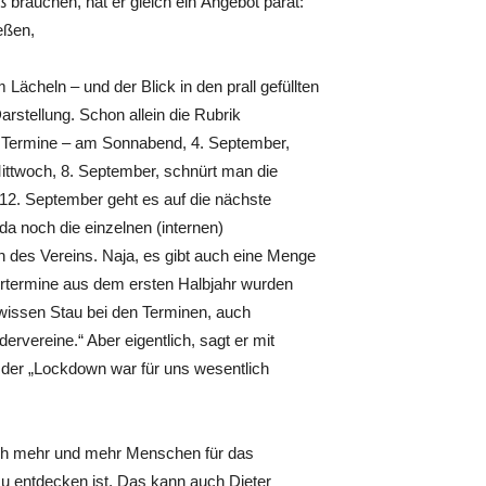
 brauchen, hat er gleich ein Angebot parat:
eßen,
m Lächeln – und der Blick in den prall gefüllten
rstellung. Schon allein die Rubrik
i Termine – am Sonnabend, 4. September,
Mittwoch, 8. September, schnürt man die
. September geht es auf die nächste
a noch die einzelnen (internen)
 des Vereins. Naja, es gibt auch eine Menge
rtermine aus dem ersten Halbjahr wurden
ewissen Stau bei den Terminen, auch
vereine.“ Aber eigentlich, sagt er mit
 der „Lockdown war für uns wesentlich
ich mehr und mehr Menschen für das
u entdecken ist. Das kann auch Dieter