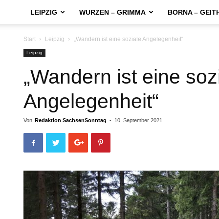
LEIPZIG
WURZEN – GRIMMA
BORNA – GEIT
Start
Leipzig
„Wandern ist eine soziale Angelegenheit“
Leipzig
„Wandern ist eine soz
Angelegenheit“
Von
Redaktion SachsenSonntag
-
10. September 2021