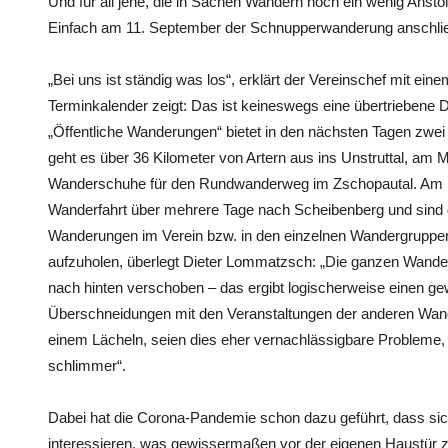
Und für all jene, die in Sachen Wandern noch ein wenig Anstoß
Einfach am 11. September der Schnupperwanderung anschli
„Bei uns ist ständig was los“, erklärt der Vereinschef mit eine
Terminkalender zeigt: Das ist keineswegs eine übertriebene Da
„Öffentliche Wanderungen“ bietet in den nächsten Tagen zwe
geht es über 36 Kilometer von Artern aus ins Unstruttal, am 
Wanderschuhe für den Rundwanderweg im Zschopautal. Am 12
Wanderfahrt über mehrere Tage nach Scheibenberg und sind d
Wanderungen im Verein bzw. in den einzelnen Wandergruppen
aufzuholen, überlegt Dieter Lommatzsch: „Die ganzen Wande
nach hinten verschoben – das ergibt logischerweise einen g
Überschneidungen mit den Veranstaltungen der anderen Wander
einem Lächeln, seien dies eher vernachlässigbare Probleme,
schlimmer“.
Dabei hat die Corona-Pandemie schon dazu geführt, dass s
interessieren, was gewissermaßen vor der eigenen Haustür z