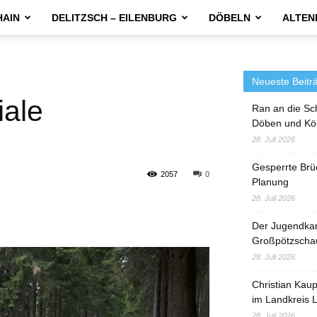
HAIN
DELITZSCH – EILENBURG
DÖBELN
ALTEN
Neueste Beitr
iale
Ran an die Sc
Döben und Kö
28. Juli 2026
Gesperrte Brü
2057
0
Planung
28. Juli 2026
Der Jugendka
Großpötzscha
28. Juli 2026
Christian Kau
im Landkreis L
28. Juli 2026