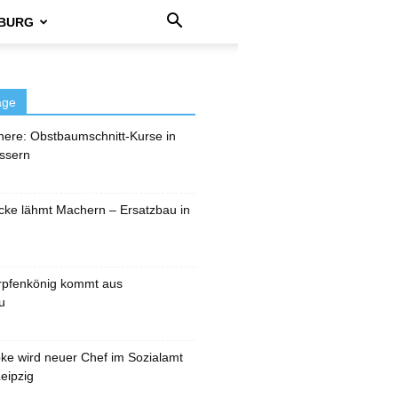
BURG
äge
here: Obstbaumschnitt-Kurse in
ssern
cke lähmt Machern – Ersatzbau in
rpfenkönig kommt aus
u
pke wird neuer Chef im Sozialamt
eipzig