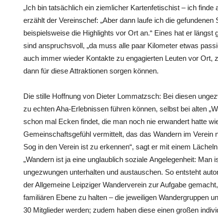
„Ich bin tatsächlich ein ziemlicher Kartenfetischist – ich finde
erzählt der Vereinschef: „Aber dann laufe ich die gefundenen
beispielsweise die Highlights vor Ort an.“ Eines hat er längst
sind anspruchsvoll, „da muss alle paar Kilometer etwas passi
auch immer wieder Kontakte zu engagierten Leuten vor Ort,
dann für diese Attraktionen sorgen können.
Die stille Hoffnung von Dieter Lommatzsch: Bei diesen ungez
zu echten Aha-Erlebnissen führen können, selbst bei alten 
schon mal Ecken findet, die man noch nie erwandert hatte wie 
Gemeinschaftsgefühl vermittelt, das das Wandern im Verein n
Sog in den Verein ist zu erkennen“, sagt er mit einem Lächeln
„Wandern ist ja eine unglaublich soziale Angelegenheit: Man
ungezwungen unterhalten und austauschen. So entsteht auto
der Allgemeine Leipziger Wanderverein zur Aufgabe gemacht
familiären Ebene zu halten – die jeweiligen Wandergruppen un
30 Mitglieder werden; zudem haben diese einen großen indivi