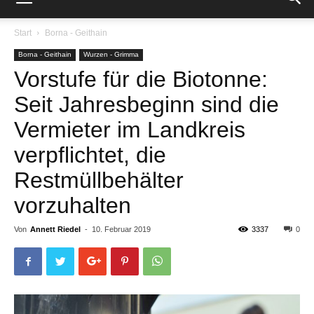
Start
Borna - Geithain
Borna - Geithain
Wurzen - Grimma
Vorstufe für die Biotonne:
Seit Jahresbeginn sind die
Vermieter im Landkreis
verpflichtet, die
Restmüllbehälter
vorzuhalten
Von
Annett Riedel
-
10. Februar 2019
3337
0