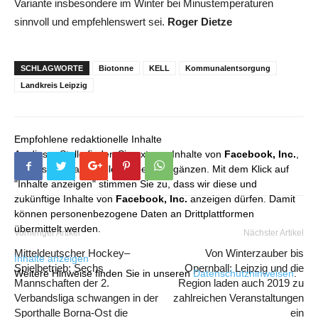
Variante insbesondere im Winter bei Minustemperaturen
sinnvoll und empfehlenswert sei.
Roger Dietze
SCHLAGWORTE
Biotonne
KELL
Kommunalentsorgung
Landkreis Leipzig
Empfohlene redaktionelle Inhalte
An dieser Stelle finden Sie externe Inhalte von
Facebook, Inc.
,
die unser redaktionelles Angebot ergänzen. Mit dem Klick auf
"Inhalte anzeigen" stimmen Sie zu, dass wir diese und
zukünftige Inhalte von
Facebook, Inc.
anzeigen dürfen. Damit
können personenbezogene Daten an Drittplattformen
übermittelt werden.
Vorheriger Artikel
Nächster Artikel
Mitteldeutscher Hockey–
Von Winterzauber bis
Inhalte anzeigen
Spielbetrieb: Sechs
Opernball: Leipzig und die
Weitere Hinweise finden Sie in unseren
Datenschutzhinweisen
.
Mannschaften der 2.
Region laden auch 2019 zu
Verbandsliga schwangen in der
zahlreichen Veranstaltungen
Sporthalle Borna-Ost die
ein