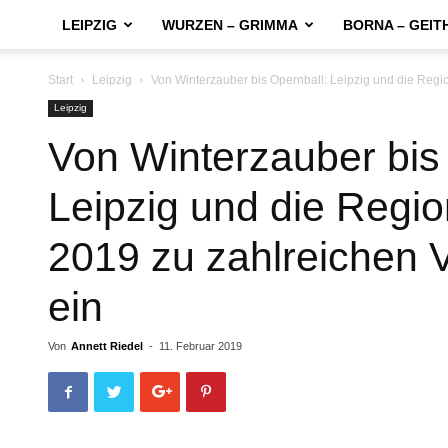
LEIPZIG
WURZEN – GRIMMA
BORNA – GEIT
Start
Leipzig
Von Winterzauber bis Opernball: Leipzig und die Regi
Leipzig
Von Winterzauber bis
Leipzig und die Regi
2019 zu zahlreichen 
ein
Von
Annett Riedel
-
11. Februar 2019