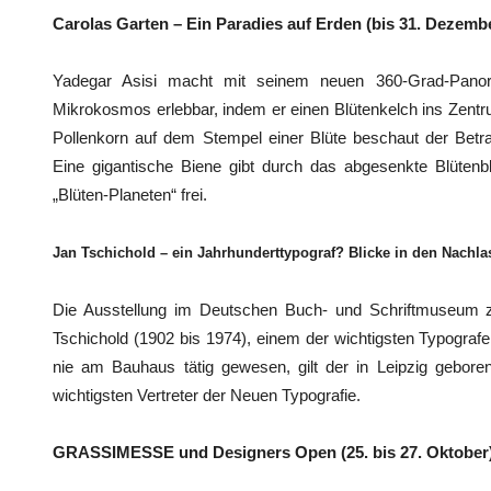
Carolas Garten – Ein Paradies auf Erden (bis 31. Dezemb
Yadegar Asisi macht mit seinem neuen 360-Grad-Pano
Mikrokosmos erlebbar, indem er einen Blütenkelch ins Zen
Pollenkorn auf dem Stempel einer Blüte beschaut der Betra
Eine gigantische Biene gibt durch das abgesenkte Blütenb
„Blüten-Planeten“ frei.
Jan Tschichold – ein Jahrhunderttypograf? Blicke in den Nachlas
Die Ausstellung im Deutschen Buch- und Schriftmuseum ze
Tschichold (1902 bis 1974), einem der wichtigsten Typograf
nie am Bauhaus tätig gewesen, gilt der in Leipzig gebore
wichtigsten Vertreter der Neuen Typografie.
GRASSIMESSE und Designers Open (25. bis 27. Oktober