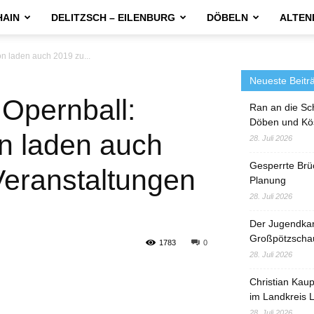
HAIN
DELITZSCH – EILENBURG
DÖBELN
ALTEN
on laden auch 2019 zu...
Neueste Beitr
 Opernball:
Ran an die Sc
Döben und Kö
on laden auch
28. Juli 2026
Gesperrte Brü
Veranstaltungen
Planung
28. Juli 2026
Der Jugendka
Großpötzscha
1783
0
28. Juli 2026
Christian Kau
im Landkreis L
28. Juli 2026