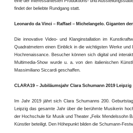
eine der interessantesten Produktions- und Ausstellungsstätt
findet der beliebte Rundgang statt.
Leonardo da Vinci – Raffael – Michelangelo. Giganten de
Die innovative Video- und Klanginstallation im Kunstkraft
Quadratmetern einen Einblick in die wichtigsten Werke und 
Hochrenaissance. Besucher können sich digital und interakt
Multimedia-Show wurde u. a. von den italienischen Künst
Massimiliano Siccardi geschaffen.
CLARA19 – Jubiläumsjahr Clara Schumann 2019 Leipzig 
Im Jahr 2019 jährt sich Clara Schumanns 200. Geburtstag
Leipzig das gesamte Jahr über die berühmte Musikerin ho
der Hochschule für Musik und Theater „Felix Mendelssohn Bar
Künstler beteiligt. Den Höhepunkt bilden die Schumann-Fest