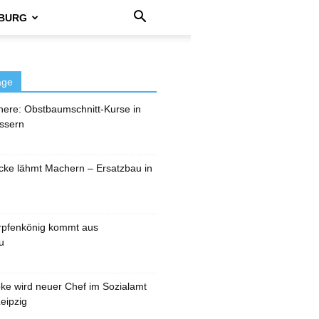
BURG
äge
here: Obstbaumschnitt-Kurse in
ssern
cke lähmt Machern – Ersatzbau in
rpfenkönig kommt aus
u
pke wird neuer Chef im Sozialamt
eipzig