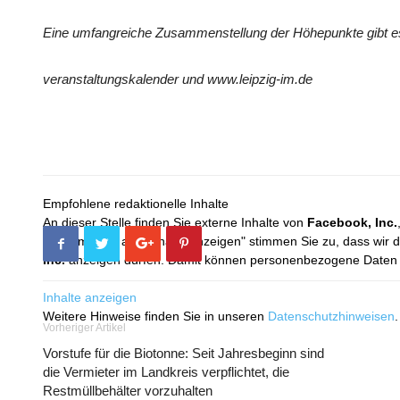
Eine umfangreiche Zusammenstellung der Höhepunkte gibt es 
veranstaltungskalender und www.leipzig-im.de
Empfohlene redaktionelle Inhalte
An dieser Stelle finden Sie externe Inhalte von
Facebook, Inc.
Mit dem Klick auf "Inhalte anzeigen" stimmen Sie zu, dass wir 
Inc.
anzeigen dürfen. Damit können personenbezogene Daten an
Inhalte anzeigen
Weitere Hinweise finden Sie in unseren
Datenschutzhinweisen
.
Vorheriger Artikel
Vorstufe für die Biotonne: Seit Jahresbeginn sind
die Vermieter im Landkreis verpflichtet, die
Restmüllbehälter vorzuhalten