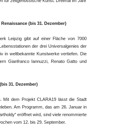
en für zeitgenössische Kunst. Dreimal im Jahr
r Renaissance (bis 31. Dezember)
werk Leipzig gibt auf einer Fläche von 7000
Lebensstationen der drei Universalgenies der
iv in weltbekannte Kunstwerke vertiefen. Die
lern Gianfranco Iannuzzi, Renato Gatto und
(bis 31. Dezember)
. Mit dem Projekt CLARA19 lässt die Stadt
chleben. Am Programm, das am 26. Januar in
tholdy“ eröffnet wird, sind viele renommierte
wochen vom 12. bis 29. September.