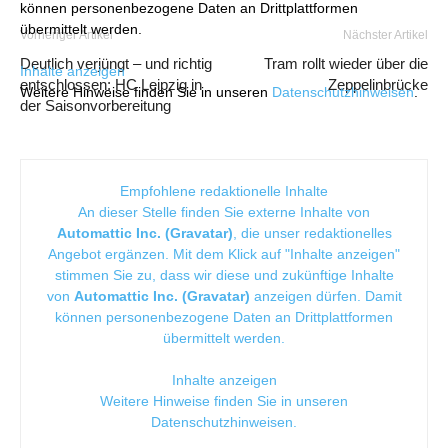
können personenbezogene Daten an Drittplattformen
übermittelt werden.
Vorheriger Artikel
Nächster Artikel
Deutlich verjüngt – und richtig
Tram rollt wieder über die
Inhalte anzeigen
entschlossen: HC Leipzig in
Zeppelinbrücke
Weitere Hinweise finden Sie in unseren
Datenschutzhinweisen
.
der Saisonvorbereitung
Empfohlene redaktionelle Inhalte
An dieser Stelle finden Sie externe Inhalte von
Automattic Inc. (Gravatar)
, die unser redaktionelles
Angebot ergänzen. Mit dem Klick auf "Inhalte anzeigen"
stimmen Sie zu, dass wir diese und zukünftige Inhalte
von
Automattic Inc. (Gravatar)
anzeigen dürfen. Damit
können personenbezogene Daten an Drittplattformen
übermittelt werden.
Inhalte anzeigen
Weitere Hinweise finden Sie in unseren
Datenschutzhinweisen
.