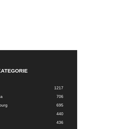
KATEGORIE
1217
ma
706
nburg
695
440
436