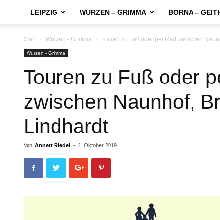
LEIPZIG
WURZEN – GRIMMA
BORNA – GEIT
Start
Wurzen - Grimma
Touren zu Fuß oder per Rad zwischen Naunh
Wurzen - Grimma
Touren zu Fuß oder p
zwischen Naunhof, Br
Lindhardt
Von
Annett Riedel
-
1. Oktober 2019