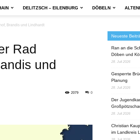
HAIN
DELITZSCH – EILENBURG
DÖBELN
ALTEN
of, Brandis und Lindhardt
Neueste Beitr
er Rad
Ran an die Sc
Döben und Kö
andis und
28. Juli 2026
Gesperrte Brü
Planung
28. Juli 2026
2079
0
Der Jugendka
Großpötzscha
28. Juli 2026
Christian Kau
im Landkreis L
28. Juli 2026