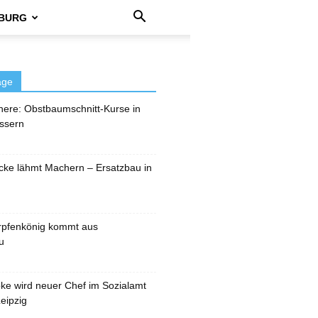
BURG
äge
here: Obstbaumschnitt-Kurse in
ssern
cke lähmt Machern – Ersatzbau in
rpfenkönig kommt aus
u
pke wird neuer Chef im Sozialamt
eipzig