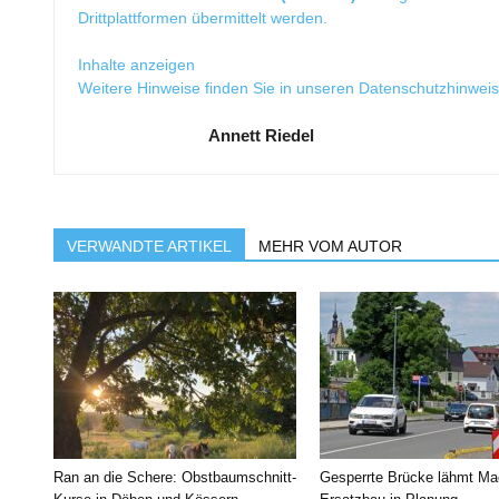
Drittplattformen übermittelt werden.
Inhalte anzeigen
Weitere Hinweise finden Sie in unseren
Datenschutzhinwei
Annett Riedel
VERWANDTE ARTIKEL
MEHR VOM AUTOR
Ran an die Schere: Obstbaumschnitt-
Gesperrte Brücke lähmt Ma