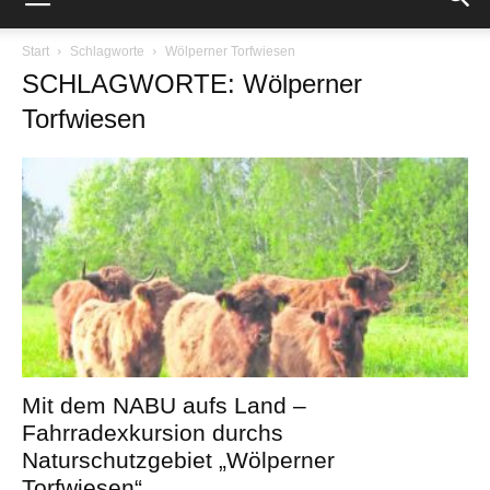
Start
Schlagworte
Wölperner Torfwiesen
SCHLAGWORTE: Wölperner
Torfwiesen
Mit dem NABU aufs Land –
Fahrradexkursion durchs
Naturschutzgebiet „Wölperner
Torfwiesen“...