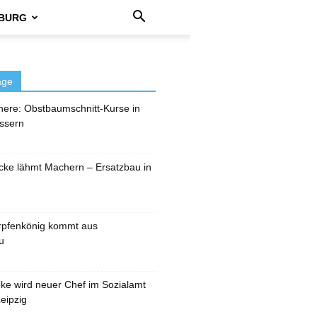
BURG
äge
here: Obstbaumschnitt-Kurse in
ssern
cke lähmt Machern – Ersatzbau in
rpfenkönig kommt aus
u
pke wird neuer Chef im Sozialamt
eipzig