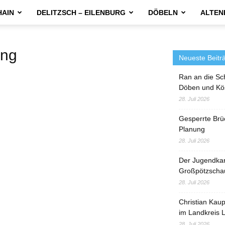
HAIN
DELITZSCH – EILENBURG
DÖBELN
ALTEN
ng
Neueste Beitr
Ran an die Sc
Döben und Kö
28. Juli 2026
Gesperrte Brü
Planung
28. Juli 2026
Der Jugendka
Großpötzscha
28. Juli 2026
Christian Kau
im Landkreis L
28. Juli 2026