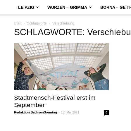
LEIPZIG
WURZEN – GRIMMA
BORNA – GEIT
Start
Schlagworte
Verschiebung
SCHLAGWORTE: Verschiebu
Stadtmensch-Festival erst im
September
Redaktion SachsenSonntag
-
17. Mai 2021
0