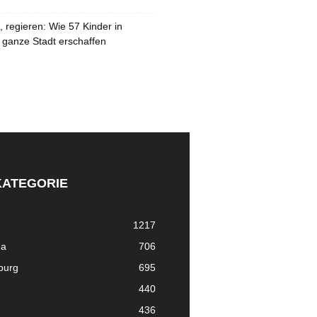
 regieren: Wie 57 Kinder in
 ganze Stadt erschaffen
KATEGORIE
1217
ma
706
nburg
695
440
436