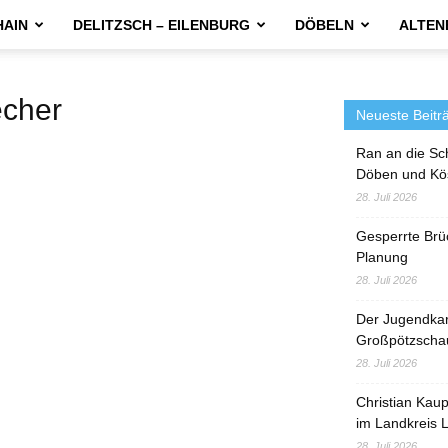
HAIN
DELITZSCH – EILENBURG
DÖBELN
ALTEN
cher
Neueste Beitr
Ran an die Sc
Döben und Kö
28. Juli 2026
Gesperrte Brü
Planung
28. Juli 2026
Der Jugendka
Großpötzscha
28. Juli 2026
Christian Kau
im Landkreis L
28. Juli 2026