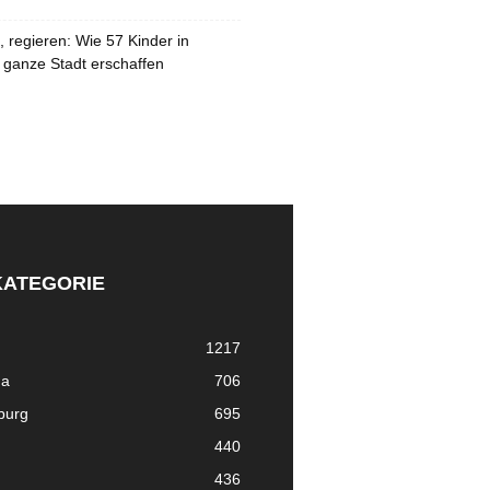
 regieren: Wie 57 Kinder in
 ganze Stadt erschaffen
KATEGORIE
1217
ma
706
nburg
695
440
436