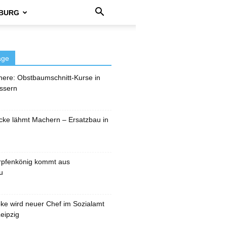
BURG
äge
here: Obstbaumschnitt-Kurse in
ssern
cke lähmt Machern – Ersatzbau in
rpfenkönig kommt aus
u
pke wird neuer Chef im Sozialamt
eipzig