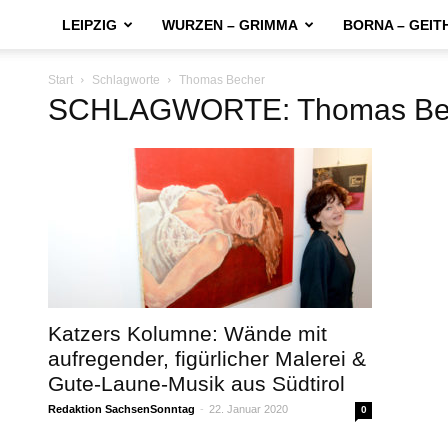
LEIPZIG
WURZEN – GRIMMA
BORNA – GEIT
Start
Schlagworte
Thomas Becher
SCHLAGWORTE: Thomas Be
Katzers Kolumne: Wände mit
aufregender, figürlicher Malerei &
Gute-Laune-Musik aus Südtirol
Redaktion SachsenSonntag
-
22. Januar 2020
0