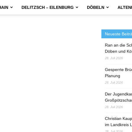
HAIN
DELITZSCH – EILENBURG
DÖBELN
ALTEN
Neueste Beitr
Ran an die Sc
Döben und Kö
28. Juli 2026
Gesperrte Brü
Planung
28. Juli 2026
Der Jugendka
Großpötzscha
28. Juli 2026
Christian Kau
im Landkreis L
28. Juli 2026