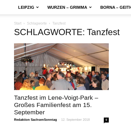
LEIPZIG
WURZEN – GRIMMA
BORNA – GEIT
Start
Schlagworte
Tanzfest
SCHLAGWORTE: Tanzfest
Tanzfest im Lene-Voigt-Park –
Großes Familienfest am 15.
September
Redaktion SachsenSonntag
-
12. September 2018
0