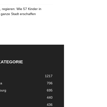
 regieren: Wie 57 Kinder in
 ganze Stadt erschaffen
KATEGORIE
1217
ma
706
nburg
695
440
436