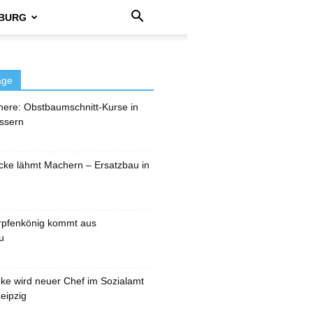
BURG
äge
here: Obstbaumschnitt-Kurse in
ssern
cke lähmt Machern – Ersatzbau in
rpfenkönig kommt aus
u
pke wird neuer Chef im Sozialamt
eipzig