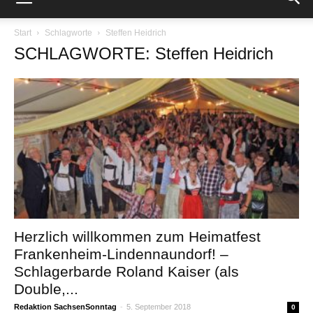
Start
Schlagworte
Steffen Heidrich
SCHLAGWORTE: Steffen Heidrich
Herzlich willkommen zum Heimatfest
Frankenheim-Lindennaundorf! –
Schlagerbarde Roland Kaiser (als
Double,...
Redaktion SachsenSonntag
-
5. September 2018
0