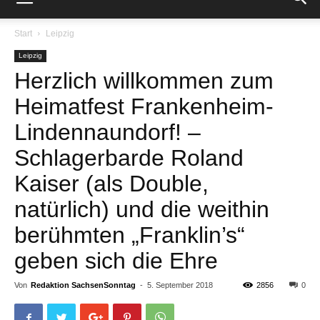
Start
Leipzig
Leipzig
Herzlich willkommen zum
Heimatfest Frankenheim-
Lindennaundorf! –
Schlagerbarde Roland
Kaiser (als Double,
natürlich) und die weithin
berühmten „Franklin’s“
geben sich die Ehre
Von
Redaktion SachsenSonntag
-
5. September 2018
2856
0