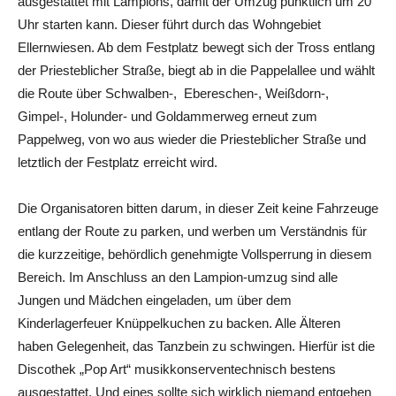
ausgestattet mit Lampions, damit der Umzug pünktlich um 20
Uhr starten kann. Dieser führt durch das Wohngebiet
Ellernwiesen. Ab dem Festplatz bewegt sich der Tross entlang
der Priesteblicher Straße, biegt ab in die Pappelallee und wählt
die Route über Schwalben-, Ebereschen-, Weißdorn-,
Gimpel-, Holunder- und Goldammerweg erneut zum
Pappelweg, von wo aus wieder die Priesteblicher Straße und
letztlich der Festplatz erreicht wird.
Die Organisatoren bitten darum, in dieser Zeit keine Fahrzeuge
entlang der Route zu parken, und werben um Verständnis für
die kurzzeitige, behördlich genehmigte Vollsperrung in diesem
Bereich. Im Anschluss an den Lampion-umzug sind alle
Jungen und Mädchen eingeladen, um über dem
Kinderlagerfeuer Knüppelkuchen zu backen. Alle Älteren
haben Gelegenheit, das Tanzbein zu schwingen. Hierfür ist die
Discothek „Pop Art“ musikkonserventechnisch bestens
ausgestattet. Und eines sollte sich wirklich niemand entgehen