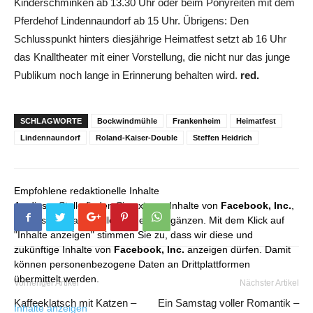
Kinderschminken ab 13.30 Uhr oder beim Ponyreiten mit dem
Pferdehof Lindennaundorf ab 15 Uhr. Übrigens: Den
Schlusspunkt hinters diesjährige Heimatfest setzt ab 16 Uhr
das Knalltheater mit einer Vorstellung, die nicht nur das junge
Publikum noch lange in Erinnerung behalten wird.
red.
SCHLAGWORTE
Bockwindmühle
Frankenheim
Heimatfest
Lindennaundorf
Roland-Kaiser-Double
Steffen Heidrich
Empfohlene redaktionelle Inhalte
An dieser Stelle finden Sie externe Inhalte von
Facebook, Inc.
,
die unser redaktionelles Angebot ergänzen. Mit dem Klick auf
"Inhalte anzeigen" stimmen Sie zu, dass wir diese und
zukünftige Inhalte von
Facebook, Inc.
anzeigen dürfen. Damit
können personenbezogene Daten an Drittplattformen
übermittelt werden.
Vorheriger Artikel
Nächster Artikel
Kaffeeklatsch mit Katzen –
Ein Samstag voller Romantik –
Inhalte anzeigen