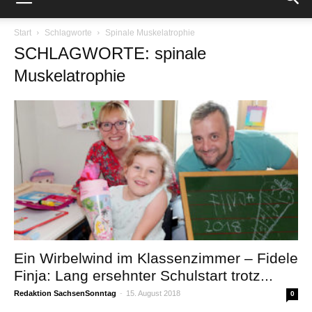
Start
Schlagworte
Spinale Muskelatrophie
SCHLAGWORTE: spinale
Muskelatrophie
Ein Wirbelwind im Klassenzimmer – Fidele
Finja: Lang ersehnter Schulstart trotz...
Redaktion SachsenSonntag
-
15. August 2018
0