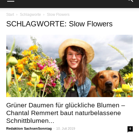
Start
Schlagworte
Slow Flowers
SCHLAGWORTE: Slow Flowers
Grüner Daumen für glückliche Blumen –
Chantal Remmert baut naturbelassene
Schnittblumen...
Redaktion SachsenSonntag
-
10. Juli 2019
0