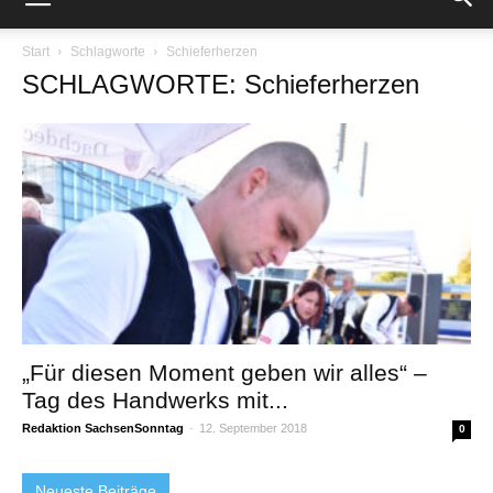
Start
Schlagworte
Schieferherzen
SCHLAGWORTE: Schieferherzen
„Für diesen Moment geben wir alles“ –
Tag des Handwerks mit...
Redaktion SachsenSonntag
-
12. September 2018
0
Neueste Beiträge