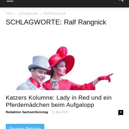
Start
Schlagworte
Ralf Rangnick
SCHLAGWORTE: Ralf Rangnick
Katzers Kolumne: Lady in Red und ein
Pferdemädchen beim Aufgalopp
Redaktion SachsenSonntag
-
9. Mai 2019
0
Neueste Beiträge