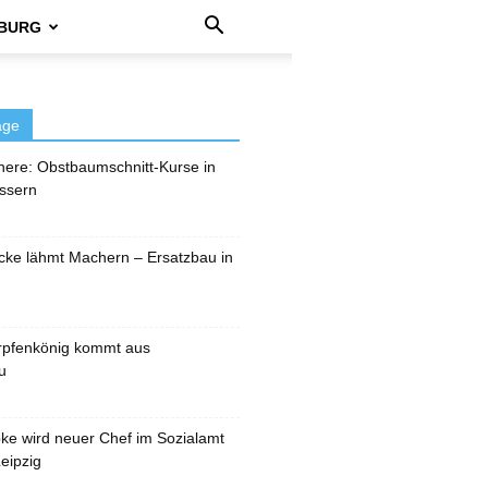
BURG
äge
here: Obstbaumschnitt-Kurse in
ssern
cke lähmt Machern – Ersatzbau in
rpfenkönig kommt aus
u
pke wird neuer Chef im Sozialamt
eipzig