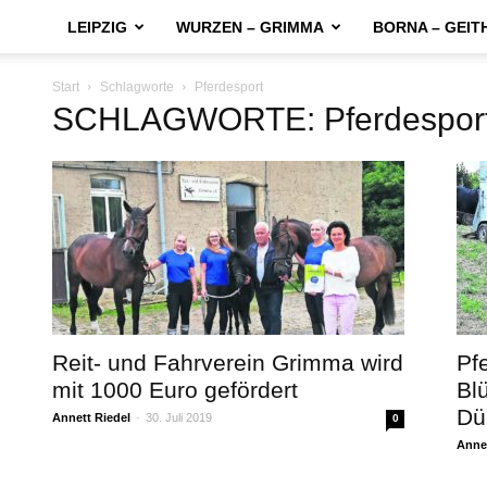
LEIPZIG
WURZEN – GRIMMA
BORNA – GEIT
Start
Schlagworte
Pferdesport
SCHLAGWORTE: Pferdespor
Reit- und Fahrverein Grimma wird
Pf
mit 1000 Euro gefördert
Blü
Dü
Annett Riedel
-
30. Juli 2019
0
Annet