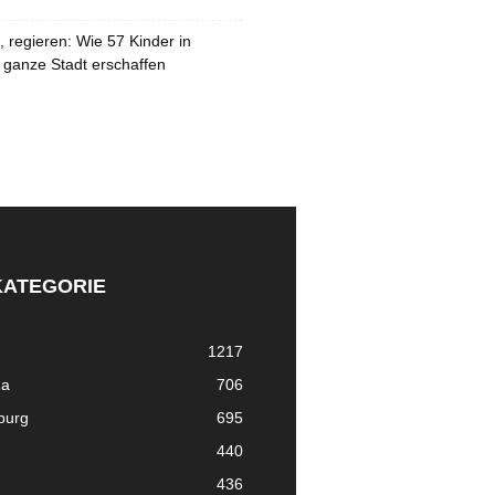
 regieren: Wie 57 Kinder in
 ganze Stadt erschaffen
KATEGORIE
1217
ma
706
nburg
695
440
436