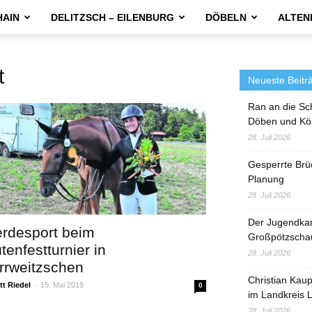
HAIN
DELITZSCH – EILENBURG
DÖBELN
ALTEN
t
Neueste Beitr
Ran an die Sc
Döben und Kö
28. Juli 2026
Gesperrte Brü
Planung
28. Juli 2026
Der Jugendka
erdesport beim
Großpötzscha
tenfestturnier in
28. Juli 2026
rrweitzschen
Christian Kau
t Riedel
-
15. Mai 2019
0
im Landkreis L
28. Juli 2026