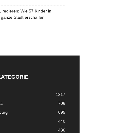
 regieren: Wie 57 Kinder in
 ganze Stadt erschaffen
KATEGORIE
1217
ma
706
nburg
695
440
436