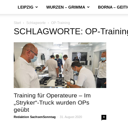
LEIPZIG
WURZEN – GRIMMA
BORNA – GEIT
Start
Schlagworte
OP-Training
SCHLAGWORTE: OP-Trainin
Training für Operateure – Im
„Stryker“-Truck wurden OPs
geübt
Redaktion SachsenSonntag
-
31. August 2020
0