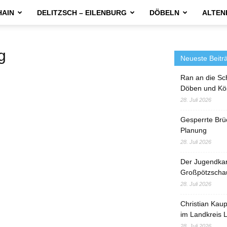
HAIN
DELITZSCH – EILENBURG
DÖBELN
ALTEN
g
Neueste Beitr
Ran an die Sc
Döben und Kö
28. Juli 2026
Gesperrte Brü
Planung
28. Juli 2026
Der Jugendka
Großpötzscha
28. Juli 2026
Christian Kau
im Landkreis L
28. Juli 2026