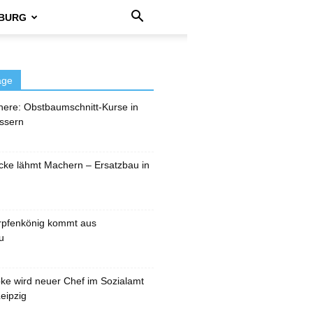
BURG
äge
here: Obstbaumschnitt-Kurse in
ssern
cke lähmt Machern – Ersatzbau in
rpfenkönig kommt aus
u
pke wird neuer Chef im Sozialamt
eipzig