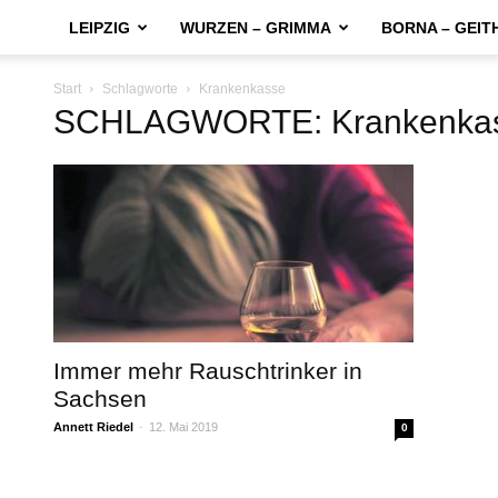
LEIPZIG
WURZEN – GRIMMA
BORNA – GEIT
Start
Schlagworte
Krankenkasse
SCHLAGWORTE: Krankenka
Immer mehr Rauschtrinker in
Sachsen
Annett Riedel
-
12. Mai 2019
0