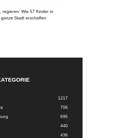
 regieren: Wie 57 Kinder in
 ganze Stadt erschaffen
KATEGORIE
1217
ma
706
nburg
695
440
436