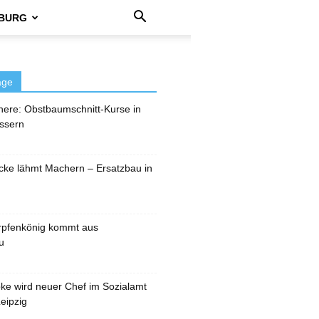
BURG
äge
here: Obstbaumschnitt-Kurse in
ssern
cke lähmt Machern – Ersatzbau in
rpfenkönig kommt aus
u
pke wird neuer Chef im Sozialamt
eipzig