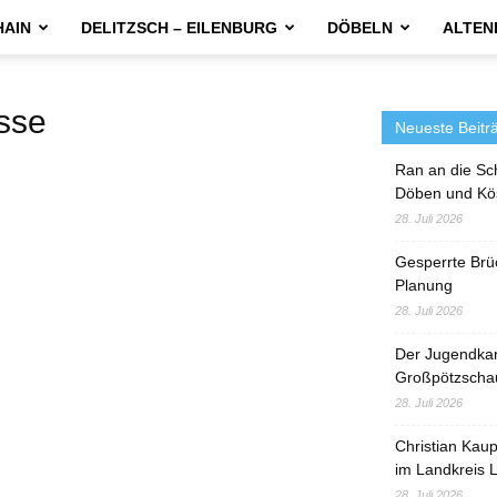
HAIN
DELITZSCH – EILENBURG
DÖBELN
ALTEN
sse
Neueste Beitr
Ran an die Sc
Döben und Kö
28. Juli 2026
Gesperrte Brü
Planung
28. Juli 2026
Der Jugendka
Großpötzscha
28. Juli 2026
Christian Kau
im Landkreis L
28. Juli 2026