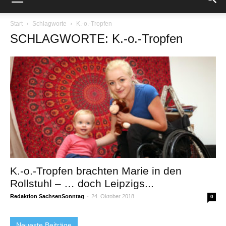
Start
Schlagworte
K.-o.-Tropfen
SCHLAGWORTE: K.-o.-Tropfen
K.-o.-Tropfen brachten Marie in den
Rollstuhl – … doch Leipzigs...
Redaktion SachsenSonntag
-
24. Oktober 2018
0
Neueste Beiträge