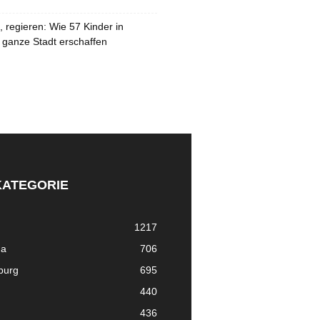
 regieren: Wie 57 Kinder in
 ganze Stadt erschaffen
KATEGORIE
1217
ma
706
nburg
695
440
436