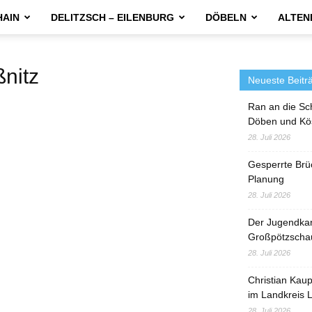
HAIN
DELITZSCH – EILENBURG
DÖBELN
ALTEN
nitz
Neueste Beitr
Ran an die Sc
Döben und Kö
28. Juli 2026
Gesperrte Brü
Planung
28. Juli 2026
Der Jugendka
Großpötzscha
28. Juli 2026
Christian Kau
im Landkreis L
28. Juli 2026