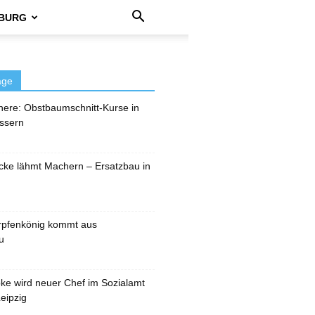
BURG
äge
here: Obstbaumschnitt-Kurse in
ssern
cke lähmt Machern – Ersatzbau in
rpfenkönig kommt aus
u
pke wird neuer Chef im Sozialamt
eipzig