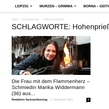
LEIPZIG
WURZEN – GRIMMA
BORNA – GEIT
Start
Schlagworte
Hohenprießnitz
SCHLAGWORTE: Hohenprieß
Die Frau mit dem Flammenherz –
Schmiedin Marika Widdermann
(36) aus...
Redaktion SachsenSonntag
-
5. Dezember 2019
0