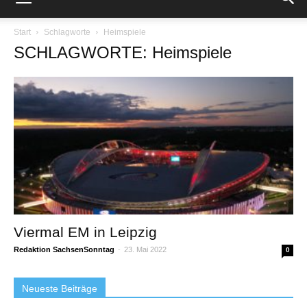
Start
Schlagworte
Heimspiele
SCHLAGWORTE: Heimspiele
Viermal EM in Leipzig
Redaktion SachsenSonntag
-
23. Mai 2022
0
Neueste Beiträge