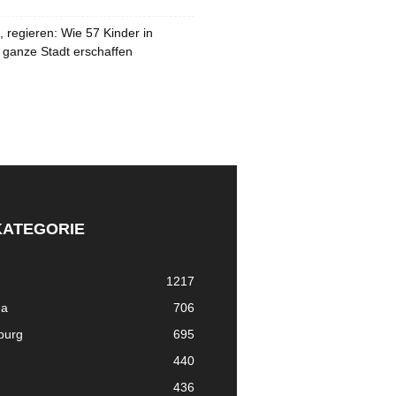
 regieren: Wie 57 Kinder in
 ganze Stadt erschaffen
KATEGORIE
1217
ma
706
nburg
695
440
436