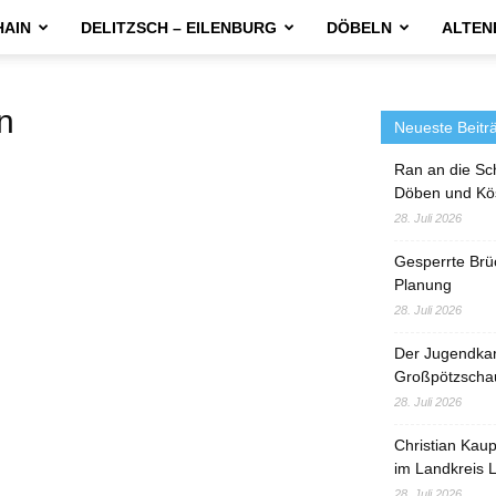
HAIN
DELITZSCH – EILENBURG
DÖBELN
ALTEN
n
Neueste Beitr
Ran an die Sc
Döben und Kö
28. Juli 2026
Gesperrte Brü
Planung
28. Juli 2026
Der Jugendka
Großpötzscha
28. Juli 2026
Christian Kau
im Landkreis L
28. Juli 2026