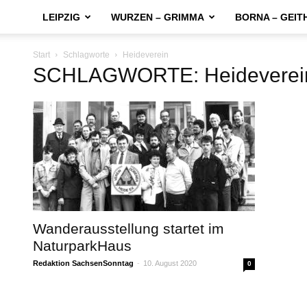
LEIPZIG
WURZEN – GRIMMA
BORNA – GEIT
Start
Schlagworte
Heideverein
SCHLAGWORTE: Heideverei
Wanderausstellung startet im
NaturparkHaus
Redaktion SachsenSonntag
-
10. August 2020
0