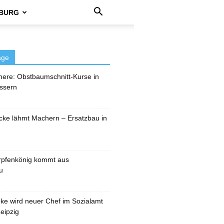
BURG
äge
here: Obstbaumschnitt-Kurse in
ssern
cke lähmt Machern – Ersatzbau in
rpfenkönig kommt aus
u
pke wird neuer Chef im Sozialamt
eipzig