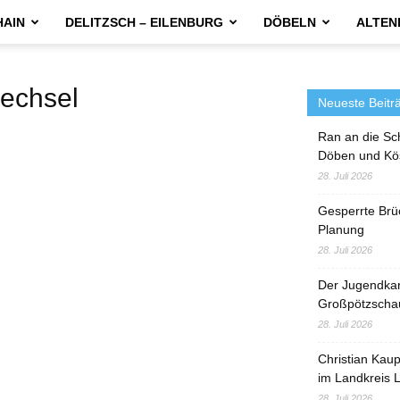
HAIN
DELITZSCH – EILENBURG
DÖBELN
ALTEN
echsel
Neueste Beitr
Ran an die Sc
Döben und Kö
28. Juli 2026
Gesperrte Brü
Planung
28. Juli 2026
Der Jugendka
Großpötzscha
28. Juli 2026
Christian Kau
im Landkreis L
28. Juli 2026