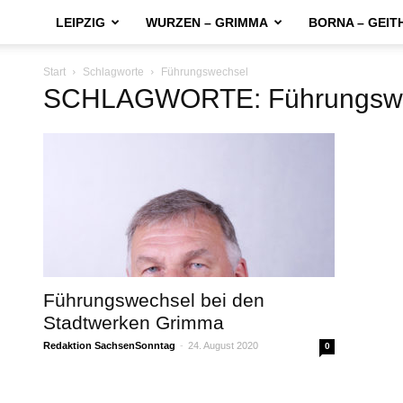
LEIPZIG
WURZEN – GRIMMA
BORNA – GEIT
Start
Schlagworte
Führungswechsel
SCHLAGWORTE: Führungsw
Führungswechsel bei den
Stadtwerken Grimma
Redaktion SachsenSonntag
-
24. August 2020
0