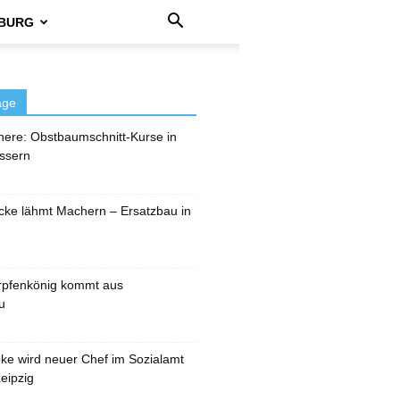
BURG
äge
here: Obstbaumschnitt-Kurse in
ssern
cke lähmt Machern – Ersatzbau in
rpfenkönig kommt aus
u
pke wird neuer Chef im Sozialamt
eipzig