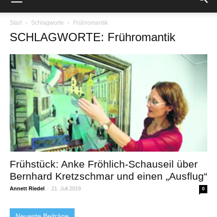
Start
Schlagworte
Frühromantik
SCHLAGWORTE: Frühromantik
Frühstück: Anke Fröhlich-Schauseil über
Bernhard Kretzschmar und einen „Ausflug“
Annett Riedel
-
21. Juli 2019
0
Neueste Beiträge