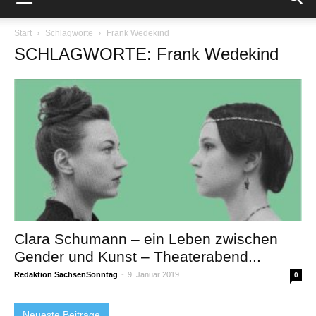
Start
Schlagworte
Frank Wedekind
SCHLAGWORTE: Frank Wedekind
Clara Schumann – ein Leben zwischen
Gender und Kunst – Theaterabend...
Redaktion SachsenSonntag
-
9. Januar 2019
0
Neueste Beiträge